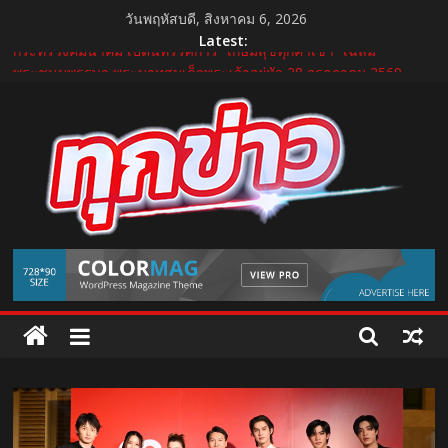
Skip
วันพฤหัสบดี, สิงหาคม 6, 2026
to
Latest:
content
กระทรวงคมนาคม เปิดนิทรรศการ “เกษมสุขทุกค่ำเช้า” เฉลิม
พระชนมพรรษา พระบาทสมเด็จพระเจ้าอยู่หัว 28 กรกฎาคม 2569
“GDH” เปิดโผโปรเจกต์ใหม่ใน “GDH CIRCLES Feel Good โคจร
ความสุข สนุกกว่าที่เคย”
แถลงใหญ่ปีที่ 11! บุรีรัมย์ มาราธอน 2027 เปิดศักราชใหม่ เดินหน้าสู่
Marathon Destination แห่งเอเชีย
บำรุงราษฎร์ ยกระดับศูนย์เวชศาสตร์การกีฬาและข้อ ดูแลแบบองค์
รวม ตอบรับเทรนด์ Active Lifestyle
บีโอไอผนึกพันธมิตรจัด THECA 2026 เชื่อมห่วงโซ่อิเล็กทรอนิกส์ หนุน
TukKhao
ไทยสู่ฐานผลิตเทคโนโลยีขั้นสูง
AllNews