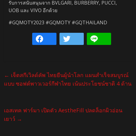
รับการสนับสนุนจาก BVLGARI, BURBERRY, PUCCI,
UOB และ VIVO อีกด้วย
#GQMOTY2023 #GQMOTY #GQTHAILAND
←
เจ็ตสกีเวิลด์คัพ ไทยยืนผู้นำโลก แผนสำเร็จสมบูรณ์
แบบ ซอฟต์พาวเวอร์กีฬาไทย เน้นประโยชน์ชาติ 4 ด้าน
เอสเทค ฟาร์มา เปิดตัว AestheFill ปลดล็อกผิวอ่อน
เยาว์
→