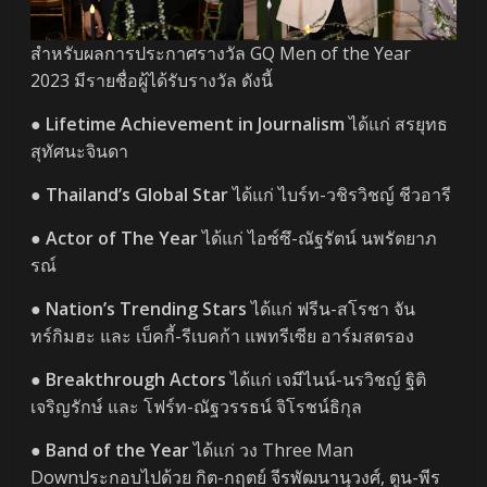
สำหรับผลการประกาศรางวัล GQ Men of the Year
2023 มีรายชื่อผู้ได้รับรางวัล ดังนี้
●
Lifetime Achievement in Journalism
ได้แก่ สรยุทธ
สุทัศนะจินดา
●
Thailand’s Global Star
ได้แก่ ไบร์ท-วชิรวิชญ์ ชีวอารี
●
Actor of The Year
ได้แก่ ไอซ์ซึ-ณัฐรัตน์ นพรัตยาภ
รณ์
●
Nation’s Trending Stars
ได้แก่ ฟรีน-สโรชา จัน
ทร์กิมฮะ และ เบ็คกี้-รีเบคก้า แพทรีเซีย อาร์มสตรอง
●
Breakthrough Actors
ได้แก่ เจมีไนน์-นรวิชญ์ ฐิติ
เจริญรักษ์ และ โฟร์ท-ณัฐวรรธน์ จิโรชน์ธิกุล
●
Band of the Year
ได้แก่ วง Three Man
Downประกอบไปด้วย กิต-กฤตย์ จีรพัฒนานุวงศ์, ตูน-พีร