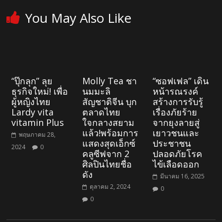
You May Also Like
“ปุ๊กลุก” ลุย
Molly Tea ชา
“ซอฟเฟล” เดิน
ธุรกิจใหม่! เพื่อ
นมมะลิ
หน้ารณรงค์
ผู้หญิงไทย
สัญชาติจีน บุก
สร้างการรับรู้
Lardy vita
ตลาดไทย
เรื่องภัยร้าย
vitamin Plus
ใจกลางสยาม
จากยุงลายสู่
แล้ว!พร้อมการ
เยาวชนและ
พฤษภาคม 28,
แสดงสุดเอ็กซ์
ประชาชน
2024
0
คลูซีฟจาก 2
ปลอดภัยโรค
ศิลปินไทยชื่อ
ไข้เลือดออก
ดัง
มีนาคม 16, 2025
ตุลาคม 2, 2024
0
0