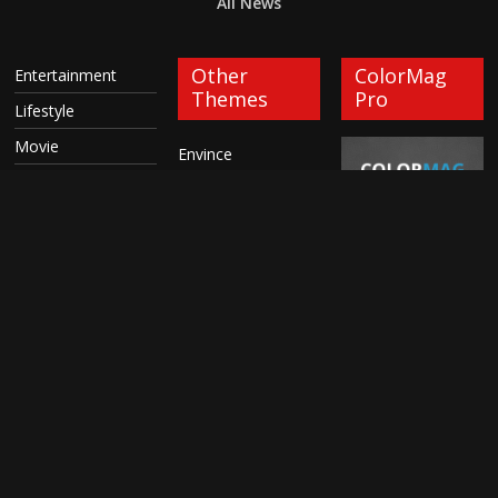
All News
Other
ColorMag
Entertainment
Themes
Pro
Lifestyle
Movie
Envince
Music
eStore
Press Release
Ample
Spot
Spacious
Top News
Accelerate
Contains all
Travel
features of free
Radiate
version and many
อาชญากรรม
Esteem
new additional
features.
Himalayas
ColorNews