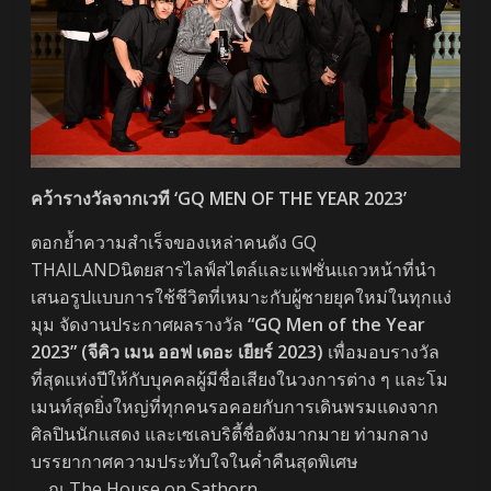
คว้ารางวัลจากเวที ‘GQ MEN OF THE YEAR 2023’
ตอกย้ำความสำเร็จของเหล่าคนดัง GQ
THAILANDนิตยสารไลฟ์สไตล์และแฟชั่นแถวหน้าที่นำ
เสนอรูปแบบการใช้ชีวิตที่เหมาะกับผู้ชายยุคใหม่ในทุกแง่
มุม จัดงานประกาศผลรางวัล
“GQ Men of the Year
2023” (
จีคิว เมน ออฟ เดอะ เยียร์
2023)
เพื่อมอบรางวัล
ที่สุดแห่งปีให้กับบุคคลผู้มีชื่อเสียงในวงการต่าง ๆ และโม
เมนท์สุดยิ่งใหญ่ที่ทุกคนรอคอยกับการเดินพรมแดงจาก
ศิลปินนักแสดง และเซเลบริตี้ชื่อดังมากมาย ท่ามกลาง
บรรยากาศความประทับใจในค่ำคืนสุดพิเศษ
ณ The House on Sathorn