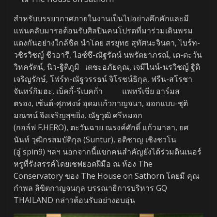
สำหรับบรรยากาศภายในงานเป็นไปอย่างคึกคักและมี
แฟนคลับมารอต้อนรับศิลปินคนโปรดที่มาร่วมเดินพรม
แดงกันอย่างใกล้ชิด นำโดย สรยุทธ สุทัศนะจินดา, ไบร์ท-
วชิรวิชญ์ ชีวอารี, ไอซ์ซึ-ณัฐรัตน์ นพรัตยาภรณ์, เต-ตะวัน
วิหครัตน์, นิว-ฐิติภูมิ เตชะอภัยคุณ, เจมีไนน์-นรวิชญ์ ฐิติ
เจริญรักษ์, โฟร์ท-ณัฐวรรธน์ จิโรชน์ธิกุล, ฟรีน-สโรชา
จันทร์กิมฮะ, เบ็คกี้-รีเบคก้า แพทรีเซีย อาร์มส
ตรอง, เซ้นต์-ศุภพงษ์ อุดมแก้วกาญจนา, ออกแบบ-ชุติ
มณฑน์ จึงเจริญสุขยิ่ง, ณัฐวุฒิ ศรีหมอก
(กอล์ฟ F.HERO), ตะวันฉาย ณรงค์ศักดิ์ แก้วมาลา, ยศ
นันท์ วุฒิกรสมบัติกุล (Suntur), อติชาญ เชิงชวโน
(อู๋ spin9) ฯลฯ นอกจากนี้แขกคนสำคัญยังได้ร่วมดินเนอร์
หรูที่รังสรรค์โดยเชฟยอดฝีมือ ณ ห้อง The
Conservatory ของ The House on Sathorn โดยมี คุณ
กำพล ลิขิตกาญจนกุล บรรณาธิการบริหาร GQ
THAILAND กล่าวต้อนรับอย่างอบอุ่น