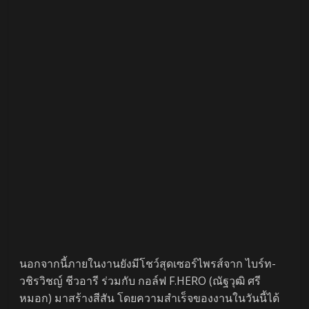
นอกจากนี้ภายในงานยังมีโชว์สุดเซอร์ไพรส์จาก ไบร์ท-
วชิรวิชญ์ ชีวอารี ร่วมกับ กอล์ฟ F.HERO (ณัฐวุฒิ ศรี
หมอก) มาสร้างสีสัน โดยความสำเร็จของงานในวันนี้ได้