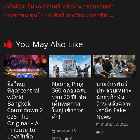
เวทีเดือด อิม เฌอมินทร์ หลั่งน้ำตาขอกราบเท้า
ประชาชน ชูนโยบายสิทธิเท่าเทียมทุกอาชีพ
→
You May Also Like
ยิ่งใหญ่
Ngong Ping
นายจักรพันธ์
ที่สุด!‘central
360 ฉลองครบ
ประจวบเหมาะ
wOrld
รอบ 20 ปี! จัด
นักธุรกิจพัน
Bangkok
เต็มเทศกาล
ล้าน แจ้งความ
Countdown 2
ใหญ่ เช้าจรด
เอาผิด Fake
026 The
ค่ำ!
News
Original – A
กันยายน 8, 2023
Tribute to
มกราคม 16,
0
Love’รีเซ็ต
2026
0