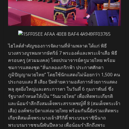
ไฮไลต์สำคัญของการจัดงานที่ห้ามพลาด ได้แก่ พิธี
บวงสรวงบูรพมหากษัตริย์ 7 พระองค์และพระเจ้าเสือ พิธี
ครอบครู (สวมมงคล) โดยปรมาจารย์ครูมวยไทย พร้อม
ชมการแสดงชุด “ลั่นกลองเกริกฟ้า ประกาศศักดา
ภูมิปัญญามวยไทย” โดยใช้นักแสดงไม่น้อยกว่า 1,500 คน
ประกอบแสง สี เสียง ปิดท้ายความอลังการด้วยการแสดง
พลุ สุดยิ่งใหญ่และตระการตา ในวันที่ 6 กุมภาพันธ์ ซึ่ง
รัฐบาลกำหนดให้เป็น “วันมวยไทย” เพื่อเทิดพระเกียรติ
และน้อมรำลึกถึงสมเด็จพระสรรเพชญ์ที่ 8 (สมเด็จพระเจ้า
เสือ) องค์พระบิดาแห่งมวยไทย พร้อมกันนี้ยังร่วมเทิดพระ
เกียรติสมเด็จพระนางเจ้าสิริกิติ์ พระบรมราชินีนาถ
พระบรมราชชนนีพันปีหลวง เพื่อน้อมรำลึกถึงพระ