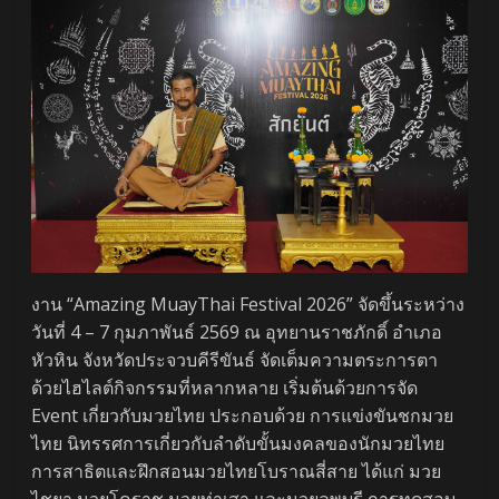
งาน “Amazing MuayThai Festival 2026” จัดขึ้นระหว่าง
วันที่ 4 – 7 กุมภาพันธ์ 2569 ณ อุทยานราชภักดิ์ อำเภอ
หัวหิน จังหวัดประจวบคีรีขันธ์ จัดเต็มความตระการตา
ด้วยไฮไลต์กิจกรรมที่หลากหลาย เริ่มต้นด้วยการจัด
Event เกี่ยวกับมวยไทย ประกอบด้วย การแข่งขันชกมวย
ไทย นิทรรศการเกี่ยวกับลำดับขั้นมงคลของนักมวยไทย
การสาธิตและฝึกสอนมวยไทยโบราณสี่สาย ได้แก่ มวย
ไชยา มวยโคราช มวยท่าเสา และมวยลพบุรี การทดสอบ