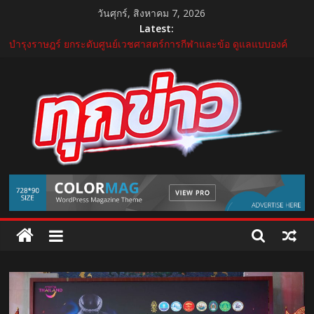
Skip
วันศุกร์, สิงหาคม 7, 2026
to
Latest:
แถลงใหญ่ปีที่ 11! บุรีรัมย์ มาราธอน 2027 เปิดศักราชใหม่ เดินหน้าสู่
content
Marathon Destination แห่งเอเชีย
บำรุงราษฎร์ ยกระดับศูนย์เวชศาสตร์การกีฬาและข้อ ดูแลแบบองค์
รวม ตอบรับเทรนด์ Active Lifestyle
บีโอไอผนึกพันธมิตรจัด THECA 2026 เชื่อมห่วงโซ่อิเล็กทรอนิกส์ หนุน
ไทยสู่ฐานผลิตเทคโนโลยีขั้นสูง
กระทรวงคมนาคม เปิดนิทรรศการ “เกษมสุขทุกค่ำเช้า” เฉลิม
พระชนมพรรษา พระบาทสมเด็จพระเจ้าอยู่หัว 28 กรกฎาคม 2569
“GDH” เปิดโผโปรเจกต์ใหม่ใน “GDH CIRCLES Feel Good โคจร
TukKhao
ความสุข สนุกกว่าที่เคย”
AllNews