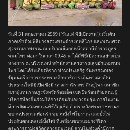
วันที่ 31 พฤษภาคม 2569 (“วันแห่ พิธีเปิดงาน”): เริ่มต้น
ภาคเช้าด้วยพิธีบวงสรวงพระดำรงฤทธิไกร และพระเศวต
สุวรรณภาพรรณ ณ บริเวณสี่แยกหน้าสถานีตำรวจภูธร
พนมไพร ต่อมาในเวลา 09.45 น. ได้มีพิธีเปิดงานอย่างเป็น
ทางการ ณ บริเวณหน้าสำนักงานสาธารณสุขอำเภอพนม
ไพร โดยได้รับเกียรติจาก ท่านประเสริฐ จันทรรวงทอง
รัฐมนตรีว่าการกระทรวงศึกษาธิการ เดินทางมาเป็น
ประธานในพิธีเปิด ซึ่งมี นางสาวจิราพร สินธุไพร สมาชิก
สภาผู้แทนราษฎรจังหวัดร้อยเอ็ด เขต 5พร้อมด้วยคณะผู้
บริหารท้องถิ่นร่วมให้การต้อนรับอย่างอบอุ่น ภายในงาน
มีการจัดแสดงขบวนพิธีอัญเชิญถ้วยรางวัลพระราชทานฯ
ขบวนประกวดฟ้อนรำ ขบวนบั้งไฟโบราณ และบั้งไฟ
ประดับตกแต่ง (เอ้บั้งไฟ) ที่เคลื่อนขบวนอย่างวิจิตร
ตระการตามุ่งสู่วัดกลางอุดมเวทย์ ส่วนในช่วงค่ำมีการ