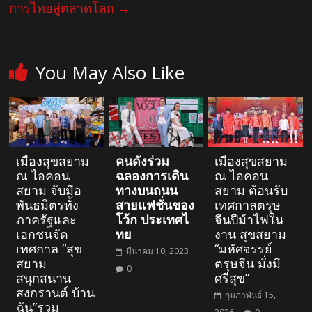
การไทยสู่ตลาดโลก
→
You May Also Like
เมืองสุขสยาม
คน
ดัง
ร่วม
เมืองสุขสยาม
ณ ไอคอน
ฉลองการเดิน
ณ ไอคอน
สยาม จับมือ
ทางบนถนน
สยาม ต้อนรับ
พันธมิตรทั้ง
สายแฟชั่นของ
เทศกาลตรุษ
ภาครัฐและ
โว้ก
ประเทศไ
จีนปีม้าไฟใน
เอกชนจัด
ทย
งาน สุขสยาม
เทศกาล “สุข
“มหัศจรรย์
มีนาคม 10, 2023
สยาม
ตรุษจีน มั่งมี
0
สนุกสนาน
ศรีสุข”
สงกรานต์ บ้าน
กุมภาพันธ์ 15,
ฉัน”รวม