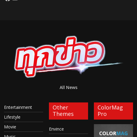
All News
Other
ColorMag
Entertainment
Themes
Pro
Lifestyle
Movie
Envince
Music