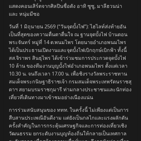
แสดงคอนเสิร์ตจากศิลปินชื่อดัง อาทิ ซูซู, มาลีฮวนน่า
และ หนุ่มมีซอ
วันที่ 1 มิถุนายน 2569 (“วันจุดบั้งไฟ”): ไฮไลท์ส่งท้ายอัน
เป็นที่สุดของความตื่นตาตื่นใจ ณ ฐานจุดบั้งไฟ บ้านดอน
พระจันทร์ หมู่ที่ 14 ต.พนมไพร โดยนายอำเภอพนมไพร
ได้เป็นประธานเปิดงานและจุดบั้งไฟเบิกฤกษ์เบิกฟ้า ทั้งนี้
สส.จิราพร สินธุไพร ได้เข้าร่วมชมการประกวดจุดบั้งไฟ
10 ล้าน ของทีมงานบุญบั้งไฟอำเภอพนมไพร ตั้งแต่เวลา
10.30 น. จนถึงเวลา 17.00 น. เพื่อชิงรางวัลพระราชทาน
สมเด็จพระกนิษฐาธิราชเจ้า กรมสมเด็จพระเทพรัตนราชสุ
ดาฯ สยามบรมราชกุมารี ท่ามกลางประชาชนและนักท่อง
เที่ยวที่เดินทางมาเข้าชมอย่างเนืองแน่น
การร่วมสนับสนุนของ ททท. ในครั้งนี้ ไม่เพียงแต่เป็นการ
สืบสานประเพณีอันดีงาม แต่ยังเป็นกลไกและแรงผลักดัน
ครั้งสำคัญในการกระตุ้นเศรษฐกิจและการท่องเที่ยวเชิง
วัฒนธรรม ยกระดับงานบุญท้องถิ่นให้กลายเป็นเทศกาล