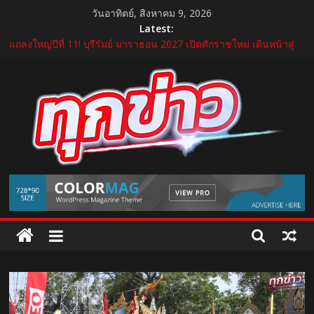
Skip
วันอาทิตย์, สิงหาคม 9, 2026
to
Latest:
content
“GDH” เปิดโผโปรเจกต์ใหม่ใน “GDH CIRCLES Feel Good โคจร
ความสุข สนุกกว่าที่เคย”
แถลงใหญ่ปีที่ 11! บุรีรัมย์ มาราธอน 2027 เปิดศักราชใหม่ เดินหน้าสู่
Marathon Destination แห่งเอเชีย
อ้วยอันโอสถ รับรางวัล “สุดยอด SME แห่งชาติ ครั้งที่ 18” ตอกย้ำธุรกิจ
สมุนไพรไทยที่เติบโตด้วยมาตรฐาน นวัตกรรม และความโปร่งใส
บีโอไอผนึกพันธมิตรจัด THECA 2026 เชื่อมห่วงโซ่อิเล็กทรอนิกส์ หนุน
ไทยสู่ฐานผลิตเทคโนโลยีขั้นสูง
กระทรวงคมนาคม เปิดนิทรรศการ “เกษมสุขทุกค่ำเช้า” เฉลิม
TukKhao
พระชนมพรรษา พระบาทสมเด็จพระเจ้าอยู่หัว 28 กรกฎาคม 2569
AllNews