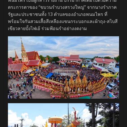
พนมไพร เป็นผู้กล่าวรายงาน บรรยากาศเต็มไปด้วยความ
ตระการตาของ “ขบวนรำบวงสรวงใหญ่” จากนางรำภาค
รัฐและประชาชนทั้ง 13 ตำบลของอำเภอพนมไพร ที่
พร้อมใจกันสวมเสื้อสีเหลืองแขนกระบอกและผ้าถุง-สไบสี
เขียวลายบั้งไฟเอ้ ร่วมฟ้อนรำอย่างงดงาม