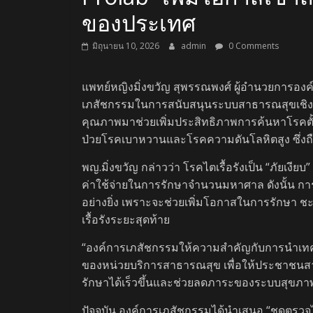
ของประเทศ
มิถุนายน 10, 2026
admin
0 Comments
แพทย์หญิงมิ่งขวัญ สุพรรณพงศ์ ผู้อำนวยการอง
เภสัชกรรมในการสนับสนุนระบบสาธารณสุขเชิงป
คุณภาพมาช่วยเพิ่มประสิทธิภาพการค้นหาโรคตั้ง
ป่วยโรคเบาหวานและโรคความดันโลหิตสูง ซึ่ง
พญ.มิ่งขวัญ กล่าวว่า โรคไตเรื้อรังเป็น “ภัยเง
ค่าใช้จ่ายในการรักษาจำนวนมหาศาล ดังนั้น กา
อย่างยิ่ง เพราะจะช่วยเพิ่มโอกาสในการรักษา 
เรื้อรังระยะสุดท้าย
“องค์การเภสัชกรรมให้ความสำคัญกับการนำเท
ของหน่วยบริการสาธารณสุข เพื่อให้ประชาชนสามา
รักษาได้เร็วขึ้นและช่วยลดภาระของระบบสุขภา
ปัจจุบัน องค์การเภสัชกรรมได้นำเสนอ “ชุดตรว