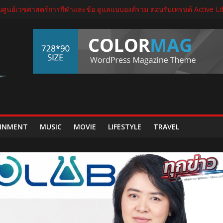
ุรีรัมย์ มาราธอน 2027 เปิดศักราชใหม่ เดินหน้าสู่ Marathon Destination แห
บศูนย์เวชศาสตร์การกีฬาและข้อ ดูแลแบบองค์รวม ตอบรับเทรนด์ Active Li
ัด THECA 2026 เชื่อมห่วงโซ่อิเล็กทรอนิกส์ หนุนไทยสู่ฐานผลิตเทคโนโลยีขั
ดนิทรรศการ “เกษมสุขทุกค่ำเช้า” เฉลิมพระชนมพรรษา พระบาทสมเด็จพระเ
กต์ใหม่ใน “GDH CIRCLES Feel Good โคจรความสุข สนุกกว่าที่เคย”
INMENT
MUSIC
MOVIE
LIFESTYLE
TRAVEL