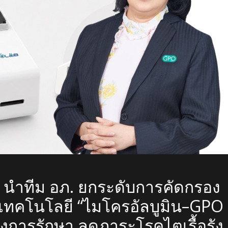
์ นำทีม อภ. ยกระดับการคัดกรอง
นเทคโนโลยี “ไมโครอัลบูมิน–GPO
ถึงการรักษา ลดภาระโรคไตเรื้อรัง