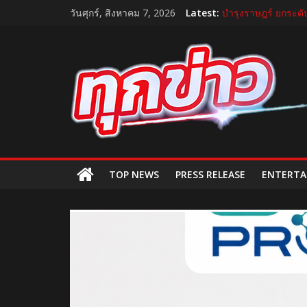
Skip
แถลงใหญ่ปีที่ 11! บ
วันศุกร์, สิงหาคม 7, 2026
Latest:
to
บำรุงราษฎร์ ยกระดั
content
บีโอไอผนึกพันธมิตรจ
TukKhao
กระทรวงคมนาคม เปิ
“GDH” เปิดโผโปรเจ
AllNews
TOP NEWS
PRESS RELEASE
ENTERTA