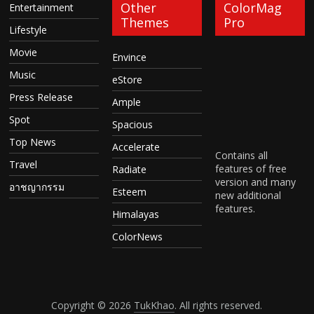
Other
ColorMag
Entertainment
Themes
Pro
Lifestyle
Movie
Envince
Music
eStore
Press Release
Ample
Spot
Spacious
Top News
Accelerate
Contains all
Travel
features of free
Radiate
version and many
อาชญากรรม
Esteem
new additional
features.
Himalayas
ColorNews
Copyright © 2026
TukKhao
. All rights reserved.