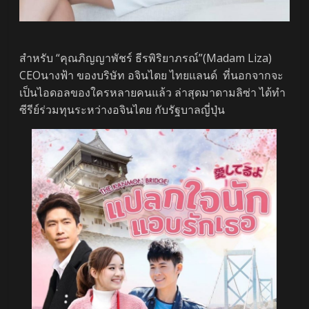
สำหรับ “คุณภิญญาพัชร์ ธีรพิริยาภรณ์”(Madam Liza)
CEOนางฟ้า ของบริษัท อจินไตย ไทยแลนด์ ที่นอกจากจะ
เป็นไอดอลของใครหลายคนแล้ว ล่าสุดมาดามลิซ่า ได้ทำ
ซีรีย์ร่วมทุนระหว่างอจินไตย กับรัฐบาลญี่ปุ่น