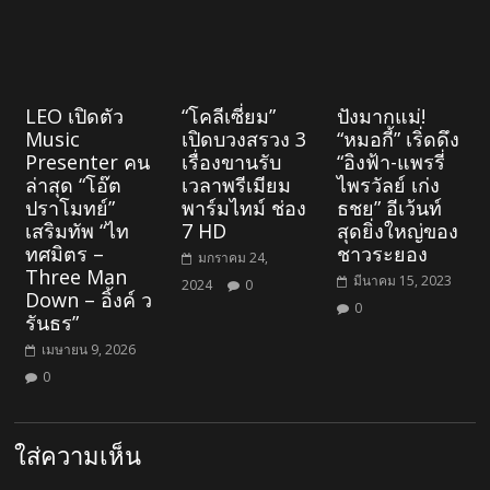
LEO เปิดตัว
“โคลีเซี่ยม”
ปังมากแม่!
Music
เปิดบวงสรวง 3
“หมอกี้” เริ่ดดึง
Presenter คน
เรื่องขานรับ
“อิงฟ้า-แพรรี่
ล่าสุด “โอ๊ต
เวลาพรีเมียม
ไพรวัลย์ เก่ง
ปราโมทย์”
พาร์มไทม์ ช่อง
ธชย” อีเว้นท์
เสริมทัพ “ไท
7 HD
สุดยิ่งใหญ่ของ
ทศมิตร –
ชาวระยอง
มกราคม 24,
Three Man
มีนาคม 15, 2023
2024
0
Down – อิ้งค์ ว
0
รันธร”
เมษายน 9, 2026
0
ใส่ความเห็น