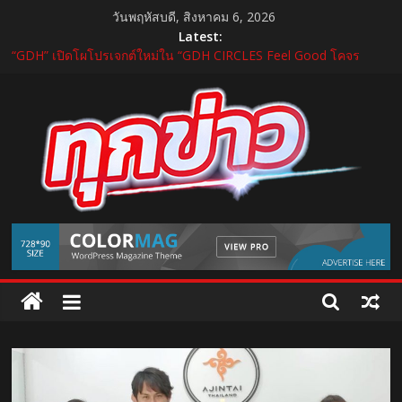
Skip
วันพฤหัสบดี, สิงหาคม 6, 2026
to
Latest:
content
“GDH” เปิดโผโปรเจกต์ใหม่ใน “GDH CIRCLES Feel Good โคจร
ความสุข สนุกกว่าที่เคย”
แถลงใหญ่ปีที่ 11! บุรีรัมย์ มาราธอน 2027 เปิดศักราชใหม่ เดินหน้าสู่
Marathon Destination แห่งเอเชีย
บำรุงราษฎร์ ยกระดับศูนย์เวชศาสตร์การกีฬาและข้อ ดูแลแบบองค์
รวม ตอบรับเทรนด์ Active Lifestyle
บีโอไอผนึกพันธมิตรจัด THECA 2026 เชื่อมห่วงโซ่อิเล็กทรอนิกส์ หนุน
ไทยสู่ฐานผลิตเทคโนโลยีขั้นสูง
กระทรวงคมนาคม เปิดนิทรรศการ “เกษมสุขทุกค่ำเช้า” เฉลิม
TukKhao
พระชนมพรรษา พระบาทสมเด็จพระเจ้าอยู่หัว 28 กรกฎาคม 2569
AllNews