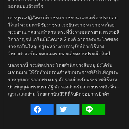
ออกแบบแล้วเสร็จ
การบูรณปฏิสังขรณ์ราชรถ ราชยาน และเครื่องประกอบ
ได้แก่ พระมหาพิชัยราชรถ เวชยันตราชรถ ราชรถน้อย
พระยานมาศสามลำคาน พระที่นั่งราเชนทรยาน พระวอสี
วิกากาญจน์ เกรินบันไดนาค 2 องค์ ถาดรองพระโกศของ
ราชรถปืนใหญ่ อยู่ระหว่างการอนุรักษ์ด้วยวิธีทาง
วิทยาศาสตร์และตกแต่งรายละเอียดงานประณีตศิลป์
นอกจากนี้ กรมศิลปากร โดยสำนักช่างสิบหมู่ ยังได้รับ
มอบหมายให้จัดทำพัดรองสำหรับพระราชพิธีบำเพ็ญพระ
ราชกุศลการออกพระเมรุ พัดรองสำหรับพระราชพิธีทรง
บำเพ็ญกุศลพระบรมอัฐิ พัดรองสำหรับถวายบรรพชิตจีน –
ญวน และย่าม โดยสถาบันสิริกิติ์รับผิดชอบการปักผ้า