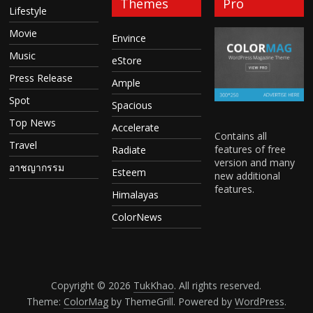
Themes
Pro
Lifestyle
Movie
Envince
Music
eStore
Press Release
Ample
Spot
Spacious
Top News
Accelerate
Contains all
Travel
features of free
Radiate
version and many
อาชญากรรม
Esteem
new additional
features.
Himalayas
ColorNews
Copyright © 2026
TukKhao
. All rights reserved.
Theme:
ColorMag
by ThemeGrill. Powered by
WordPress
.