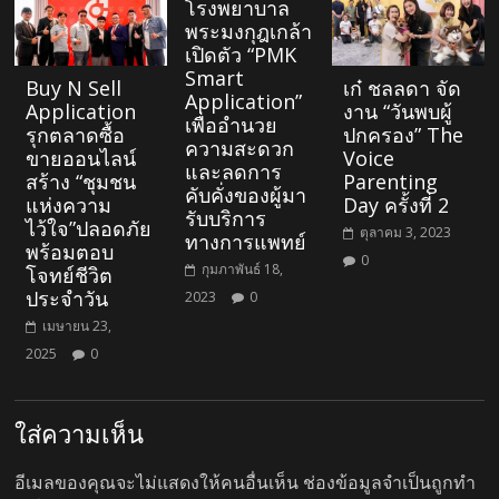
โรงพยาบาล
พระมงกุฎเกล้า
เปิดตัว “PMK
Smart
Buy N Sell
เก๋ ชลลดา จัด
Application”
Application
งาน “วันพบผู้
เพื่ออำนวย
รุกตลาดซื้อ
ปกครอง” The
ความสะดวก
ขายออนไลน์
Voice
และลดการ
สร้าง “ชุมชน
Parenting
คับคั่งของผู้มา
แห่งความ
Day ครั้งที่ 2
รับบริการ
ไว้ใจ”ปลอดภัย
ตุลาคม 3, 2023
ทางการแพทย์
พร้อมตอบ
0
กุมภาพันธ์ 18,
โจทย์ชีวิต
ประจำวัน
2023
0
เมษายน 23,
2025
0
ใส่ความเห็น
อีเมลของคุณจะไม่แสดงให้คนอื่นเห็น
ช่องข้อมูลจำเป็นถูกทำ