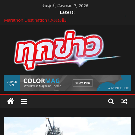
Skip
วันศุกร์, สิงหาคม 7, 2026
to
Latest:
content
แถลงใหญ่ปีที่ 11! บุรีรัมย์ มาราธอน 2027 เปิดศักราชใหม่ เดินหน้าสู่
Marathon Destination แห่งเอเชีย
บำรุงราษฎร์ ยกระดับศูนย์เวชศาสตร์การกีฬาและข้อ ดูแลแบบองค์
รวม ตอบรับเทรนด์ Active Lifestyle
บีโอไอผนึกพันธมิตรจัด THECA 2026 เชื่อมห่วงโซ่อิเล็กทรอนิกส์ หนุน
ไทยสู่ฐานผลิตเทคโนโลยีขั้นสูง
กระทรวงคมนาคม เปิดนิทรรศการ “เกษมสุขทุกค่ำเช้า” เฉลิม
พระชนมพรรษา พระบาทสมเด็จพระเจ้าอยู่หัว 28 กรกฎาคม 2569
“GDH” เปิดโผโปรเจกต์ใหม่ใน “GDH CIRCLES Feel Good โคจร
TukKhao
ความสุข สนุกกว่าที่เคย”
AllNews