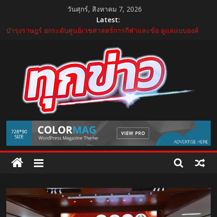
Skip
วันศุกร์, สิงหาคม 7, 2026
to
Latest:
content
บำรุงราษฎร์ ยกระดับศูนย์เวชศาสตร์การกีฬาและข้อ ดูแลแบบองค์
รวม ตอบรับเทรนด์ Active Lifestyle
บีโอไอผนึกพันธมิตรจัด THECA 2026 เชื่อมห่วงโซ่อิเล็กทรอนิกส์ หนุน
ไทยสู่ฐานผลิตเทคโนโลยีขั้นสูง
กระทรวงคมนาคม เปิดนิทรรศการ “เกษมสุขทุกค่ำเช้า” เฉลิม
พระชนมพรรษา พระบาทสมเด็จพระเจ้าอยู่หัว 28 กรกฎาคม 2569
“GDH” เปิดโผโปรเจกต์ใหม่ใน “GDH CIRCLES Feel Good โคจร
ความสุข สนุกกว่าที่เคย”
แถลงใหญ่ปีที่ 11! บุรีรัมย์ มาราธอน 2027 เปิดศักราชใหม่ เดินหน้าสู่
TukKhao
Marathon Destination แห่งเอเชีย
AllNews