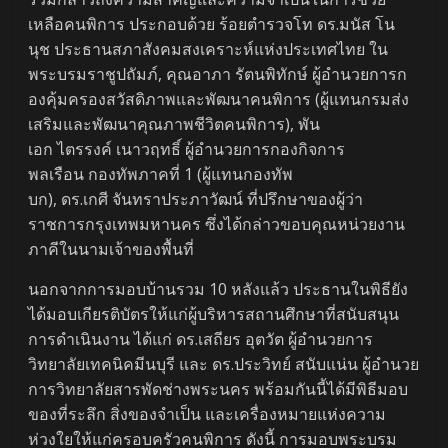
เหลือคนพิการ ประกอบด้วย ร้อยตำรวจโท ดร.มนัส โน
นุช ประธานสภาสังคมสงเคราะห์แห่งประเทศไทย ใน
พระบรมราชูปถัมภ์, คุณอาภา รัตนพิทักษ์ ผู้อำนวยการก
องคุ้มครองสวัสดิภาพและพัฒนาคนพิการ (ผู้แทนกรมส่ง
เสริมและพัฒนาคุณภาพชีวิตคนพิการ), พัน
เอก ไตรรงค์ เนาวฤทธิ์ ผู้อำนวยการกองกิจการ
พลเรือน กองทัพภาคที่ 1 (ผู้แทนกองทัพ
บก), ดร.เกศี จันทราประภาวัฒน์ ที่ปรึกษาของผู้ว่า
ราชการกรุงเทพมหานคร ซึ่งได้กล่าวขอบคุณหน่วยงาน
ภาคีในนามเจ้าของพื้นที่
นอกจากการมอบบ้านรวม 10 หลังแล้ว ประธานในพิธียัง
ได้มอบเกียรติบัตรให้แก่ผู้บริหารสถานศึกษาที่สนับสนุน
การดำเนินงาน ได้แก่ ดร.เสถียร อุตวัต ผู้อำนวยการ
วิทยาลัยเทคนิคมีนบุรี และ ดร.ประวิทย์ สนับแน่น ผู้อำนวย
การวิทยาลัยสารพัดช่างพระนคร พร้อมกันนี้ได้มีพิธีมอบ
ของที่ระลึก สิ่งของจำเป็น และเครื่องหมายแห่งความ
ห่วงใยให้แก่ครอบครัวคนพิการ ดังนี้ การมอบพระบรม