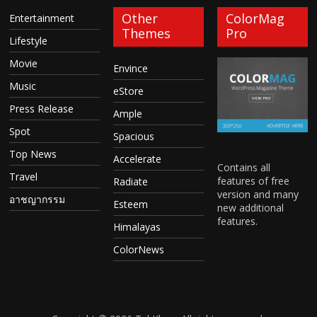
Other
ColorMag
Entertainment
Themes
Pro
Lifestyle
Movie
Envince
Music
eStore
Press Release
Ample
Spot
Spacious
Top News
Accelerate
Contains all
Travel
features of free
Radiate
version and many
อาชญากรรม
Esteem
new additional
features.
Himalayas
ColorNews