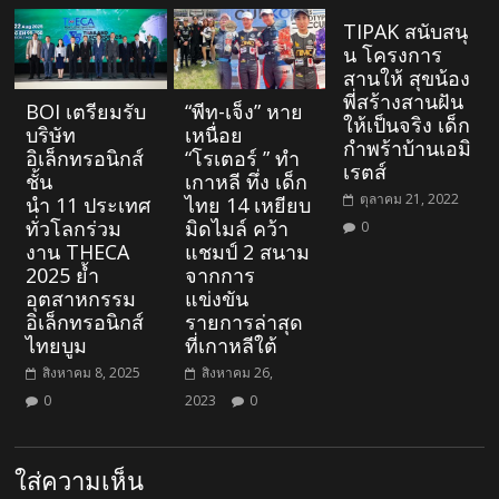
TIPAK สนับสนุ
น โครงการ
สานให้ สุขน้อง
พี่สร้างสานฝัน
BOI เตรียมรับ
“พีท-เจ็ง” หาย
ให้เป็นจริง เด็ก
บริษัท
เหนื่อย
กำพร้าบ้านเอมิ
อิเล็กทรอนิกส์
“โรเตอร์ ” ทำ
เรตส์
ชั้น
เกาหลี ทึ่ง เด็ก
ตุลาคม 21, 2022
นำ 11 ประเทศ
ไทย 14 เหยียบ
ทั่วโลกร่วม
มิดไมล์ คว้า
0
งาน THECA
แชมป์ 2 สนาม
2025 ย้ำ
จากการ
อุตสาหกรรม
แข่งขัน
อิเล็กทรอนิกส์
รายการล่าสุด
ไทยบูม
ที่เกาหลีใต้
สิงหาคม 8, 2025
สิงหาคม 26,
0
2023
0
ใส่ความเห็น