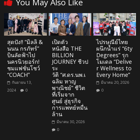
You May Also Like
สุดปัง!! “มิลลิ &
เปิดตัว
ไปรษณีย์ไทย
นนน กรภัทร์”
หนังสือ THE
ผนึกน้ำแร่ “6ty
บินลัดฟ้าไป
BILLION
Degrees” รุก
นครนิวยอร์ก!
JOURNEY ชีวป
โมเดล “Delive
ชมแฟชั่นโชว์
ระ
r Wellness to
“COACH”
วัติ “ศ.ดร.นพ.เ
Every Home”
ฉลิม หาญ
กันยายน 13,
มีนาคม 20, 2026
พาณิชย์” ชีวิต
2024
0
0
ที่เริ่มจาก
ศูนย์ สู่ธุรกิจ
การแพทย์หมื่น
ล้าน
มีนาคม 30, 2026
0