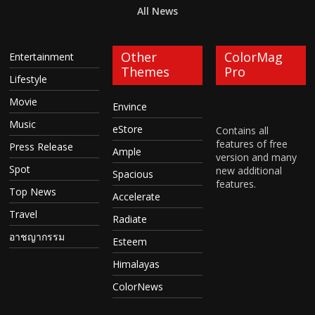
All News
Other
ColorMag
Entertainment
Themes
Pro
Lifestyle
Movie
Envince
Music
eStore
Contains all
features of free
Press Release
Ample
version and many
Spot
new additional
Spacious
features.
Top News
Accelerate
Travel
Radiate
อาชญากรรม
Esteem
Himalayas
ColorNews