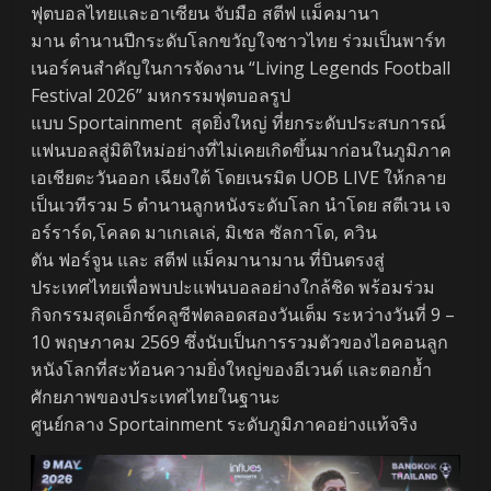
ฟุตบอลไทยและอาเซียน จับมือ สตีฟ แม็คมานา
มาน ตำนานปีกระดับโลกขวัญใจชาวไทย ร่วมเป็นพาร์ท
เนอร์คนสำคัญในการจัดงาน “Living Legends Football
Festival 2026” มหกรรมฟุตบอลรูป
แบบ Sportainment สุดยิ่งใหญ่ ที่ยกระดับประสบการณ์
แฟนบอลสู่มิติใหม่อย่างที่ไม่เคยเกิดขึ้นมาก่อนในภูมิภาค
เอเชียตะวันออก เฉียงใต้ โดยเนรมิต UOB LIVE ให้กลาย
เป็นเวทีรวม 5 ตำนานลูกหนังระดับโลก นำโดย สตีเวน เจ
อร์ราร์ด,โคลด มาเกเลเล่, มิเชล ซัลกาโด, ควิน
ตัน ฟอร์จูน และ สตีฟ แม็คมานามาน ที่บินตรงสู่
ประเทศไทยเพื่อพบปะแฟนบอลอย่างใกล้ชิด พร้อมร่วม
กิจกรรมสุดเอ็กซ์คลูซีฟตลอดสองวันเต็ม ระหว่างวันที่ 9 –
10 พฤษภาคม 2569 ซึ่งนับเป็นการรวมตัวของไอคอนลูก
หนังโลกที่สะท้อนความยิ่งใหญ่ของอีเวนต์ และตอกย้ำ
ศักยภาพของประเทศไทยในฐานะ
ศูนย์กลาง Sportainment ระดับภูมิภาคอย่างแท้จริง