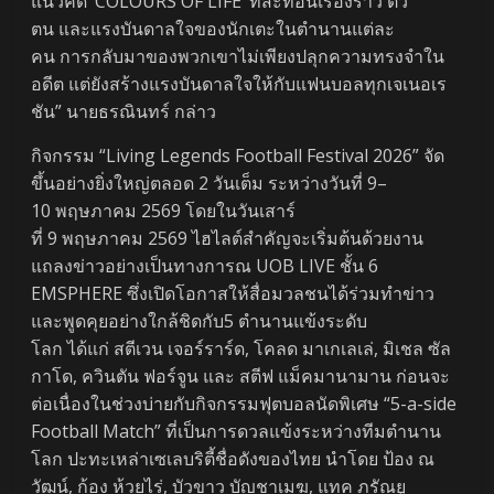
แนวคิด ‘COLOURS OF LIFE’ ที่สะท้อนเรื่องราว ตัว
ตน และแรงบันดาลใจของนักเตะในตำนานแต่ละ
คน การกลับมาของพวกเขาไม่เพียงปลุกความทรงจำใน
อดีต แต่ยังสร้างแรงบันดาลใจให้กับแฟนบอลทุกเจเนอเร
ชัน” นายธรณินทร์ กล่าว
กิจกรรม “Living Legends Football Festival 2026” จัด
ขึ้นอย่างยิ่งใหญ่ตลอด 2 วันเต็ม ระหว่างวันที่ 9–
10 พฤษภาคม 2569 โดยในวันเสาร์
ที่ 9 พฤษภาคม 2569 ไฮไลต์สำคัญจะเริ่มต้นด้วยงาน
แถลงข่าวอย่างเป็นทางการณ UOB LIVE ชั้น 6
EMSPHERE ซึ่งเปิดโอกาสให้สื่อมวลชนได้ร่วมทำข่าว
และพูดคุยอย่างใกล้ชิดกับ5 ตำนานแข้งระดับ
โลก ได้แก่ สตีเวน เจอร์ราร์ด, โคลด มาเกเลเล่, มิเชล ซัล
กาโด, ควินตัน ฟอร์จูน และ สตีฟ แม็คมานามาน ก่อนจะ
ต่อเนื่องในช่วงบ่ายกับกิจกรรมฟุตบอลนัดพิเศษ “5-a-side
Football Match” ที่เป็นการดวลแข้งระหว่างทีมตำนาน
โลก ปะทะเหล่าเซเลบริตี้ชื่อดังของไทย นำโดย ป้อง ณ
วัฒน์, ก้อง ห้วยไร่, บัวขาว บัญชาเมฆ, แทค ภรัณยู