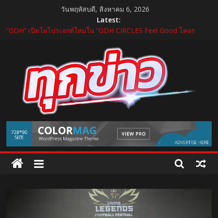
Skip
วันพฤหัสบดี, สิงหาคม 6, 2026
to
Latest:
content
“GDH” เปิดโผโปรเจกต์ใหม่ใน “GDH CIRCLES Feel Good โคจร
ความสุข สนุกกว่าที่เคย”
แถลงใหญ่ปีที่ 11! บุรีรัมย์ มาราธอน 2027 เปิดศักราชใหม่ เดินหน้าสู่
Marathon Destination แห่งเอเชีย
บำรุงราษฎร์ ยกระดับศูนย์เวชศาสตร์การกีฬาและข้อ ดูแลแบบองค์
รวม ตอบรับเทรนด์ Active Lifestyle
บีโอไอผนึกพันธมิตรจัด THECA 2026 เชื่อมห่วงโซ่อิเล็กทรอนิกส์ หนุน
ไทยสู่ฐานผลิตเทคโนโลยีขั้นสูง
กระทรวงคมนาคม เปิดนิทรรศการ “เกษมสุขทุกค่ำเช้า” เฉลิม
TukKhao
พระชนมพรรษา พระบาทสมเด็จพระเจ้าอยู่หัว 28 กรกฎาคม 2569
AllNews