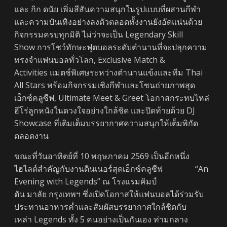
และ กิก ดนัย เพิ่มสีสันความสนุกในรูปแบบที่ผสานกีฬา
และความบันเทิงอย่างลงตัวตลอดทั้งงานยังอัดแน่นด้วย
กิจกรรมครบทุกมิติ ไม่ว่าจะเป็น Legendary Skill
Show การโชว์ทักษะฟุตบอลระดับตำนานที่จะปลุกความ
ทรงจำแฟนบอลทั่วโลก, Exclusive Match &
Activities แมตช์พิเศษระหว่างตำนานแข้งและทีม Thai
All Stars พร้อมกิจกรรมเชิงกีฬาและโซนถ่ายภาพสุด
เอ็กซ์คลูซีฟ, Ultimate Meet & Greet โอกาสกระทบไหล่
ฮีโร่ลูกหนังในดวงใจอย่างใกล้ชิด และปิดท้ายด้วย DJ
Showcase ที่เติมเต็มบรรยากาศความสนุกให้เต็มพิกัด
ตลอดงาน
ขณะที่วันอาทิตย์ที่ 10 พฤษภาคม 2569 เป็นอีกหนึ่ง
ไฮไลต์สำคัญกับงานดินเนอร์สุดเอ็กซ์คลูซีฟ “An
Evening with Legends” ณ โรงแรมคิมป์
ตัน มาลัย กรุงเทพฯ ซึ่งเปิดโอกาสให้แฟนบอลได้ร่วมรับ
ประทานอาหารค่ำและสัมผัสบรรยากาศใกล้ชิดกับ
เหล่า Legends ทั้ง 5 คนอย่างเป็นกันเอง ท่ามกลาง