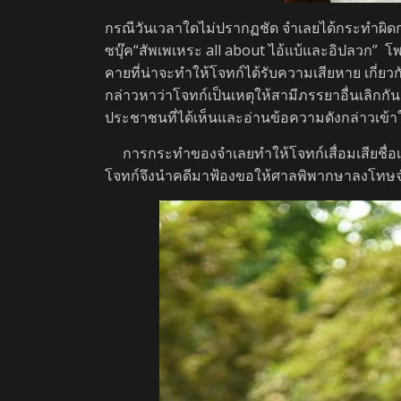
กรณีวันเวลาใดไม่ปรากฏชัด จำเลยได้กระทำผิ
ซบุ๊ค“สัพเพเหระ all about ไอ้แบ้และอิปลวก”
คายที่น่าจะทำให้โจทก์ได้รับความเสียหาย เกี่ย
กล่าวหาว่าโจทก์เป็นเหตุให้สามีภรรยาอื่นเลิกก
ประชาชนที่ได้เห็นและอ่านข้อความดังกล่าวเข้าใจ
การกระทำของจำเลยทำให้โจทก์เสื่อมเสียชื่อเสี
โจทก์จึงนำคดีมาฟ้องขอให้ศาลพิพากษาลงโท