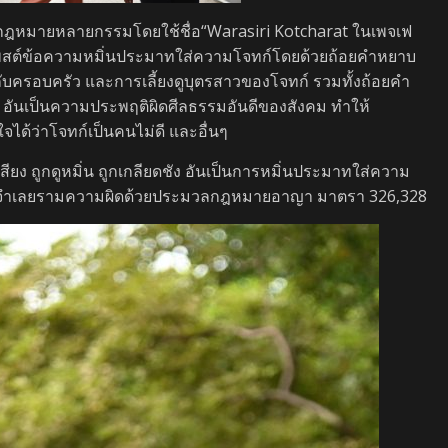
ดกฎหมายหลายกรรมโดยใช้ชื่อ“Warasiri Kotcharat ในเพจเฟ
 โพสต์ข้อความหมิ่นประมาทใส่ความโจทก์โดยด้วยถ้อยคำหยาบ
วกับครอบครัว และการเลี้ยงดูบุตรสาวของโจทก์ รวมทั้งถ้อยคำ
ัน อันเป็นความประพฤติผิดศีลธรรมอันดีของสังคม ทำให้
ได้ว่าโจทก์เป็นคนไม่ดี และอื่นๆ
ยง ถูกดูหมิ่น ถูกเกลียดชัง อันเป็นการหมิ่นประมาทใส่ความ
ษจำเลยรามความผิดด้วยประมวลกฎหมายอาญา มาตรา 326,328