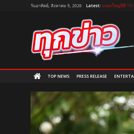
Skip
วันอาทิตย์, สิงหาคม 9, 2026
Latest:
แถลงใหญ่ปีที่ 11!
to
อ้วยอันโอสถ รับร
content
TukKhao
บีโอไอผนึกพันธมิ
กระทรวงคมนาคม เ
“GDH” เปิดโผโปร
AllNews
TOP NEWS
PRESS RELEASE
ENTERTA