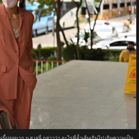
บ่อยมาก น.ส.เจนี่ กล่าวว่า อะไรที่ล้ำเส้นเกินไป เกินความเป็น