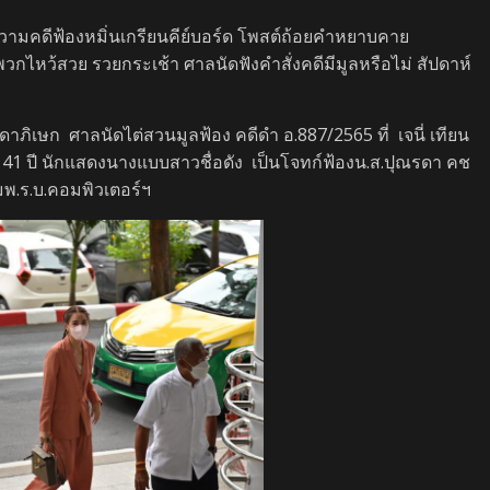
ความคดีฟ้องหมิ่นเกรียนคีย์บอร์ด โพสต์ถ้อยคำหยาบคาย
บพวกไหว้สวย รวยกระเช้า ศาลนัดฟังคำสั่งคดีมีมูลหรือไม่ สัปดาห์
ชดาภิเษก ศาลนัดไต่สวนมูลฟ้อง คดีดำ อ.887/2565 ที่ เจนี่ เทียน
ยุ 41 ปี นักแสดงนางแบบสาวชื่อดัง เป็นโจทก์ฟ้องน.ส.ปุณรดา คช
พ.ร.บ.คอมพิวเตอร์ฯ