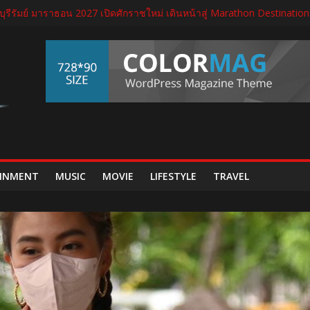
 บุรีรัมย์ มาราธอน 2027 เปิดศักราชใหม่ เดินหน้าสู่ Marathon Destination
างวัล “สุดยอด SME แห่งชาติ ครั้งที่ 18” ตอกย้ำธุรกิจสมุนไพรไทยที่เติ
ตรจัด THECA 2026 เชื่อมห่วงโซ่อิเล็กทรอนิกส์ หนุนไทยสู่ฐานผลิตเทคโนโลย
ปิดนิทรรศการ “เกษมสุขทุกค่ำเช้า” เฉลิมพระชนมพรรษา พระบาทสมเด็จพ
เจกต์ใหม่ใน “GDH CIRCLES Feel Good โคจรความสุข สนุกกว่าที่เคย”
INMENT
MUSIC
MOVIE
LIFESTYLE
TRAVEL