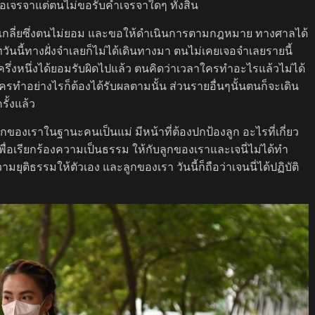
อเจรจาแต่ตนไม่ขอรับคำเจรจาใดๆ ทั้งสิ้น
่เกลี่ยซึ่งตนไม่ยอม และขอให้ดำเนินการตามกฎหมาย ทางศาลได้
ทวันนี้ทางฝั่งจำเลยก็ไม่ได้เดินทางมา ตนไม่เคยเจอจำเลยรายนี้
นครึ่งหนึ่งได้ยอมรับผิดไปแล้ว ตนคิดว่าเวลาใครทำอะไรแล้วไม่ได้
ใครทำอย่างไรก็ต้องได้รับผลตามนั้น ส่วนรายอื่นๆนั้นตนก็จะเดิน
รั้งแล้ว
งลูกของเราในฐานะคนเป็นแม่ มีหน้าที่ต้องปกป้องลูก อะไรที่เกี่ยว
ะมาเพื่อเรียกร้องความเป็นธรรม ให้กับลูกของเราและเจนี่ไม่ได้ทำ
ยุติธรรมให้ตัวเอง และลูกของเรา วันนี้ก็ถือว่าเจนนี่ได้ปฏิบัติ