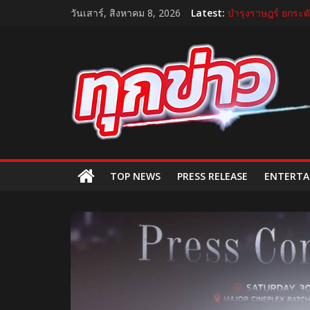
แถลงใหญ่ปีที่ 11! บ
Skip
วันเสาร์, สิงหาคม 8, 2026
Latest:
บำรุงราษฎร์ ยกระด
to
บีโอไอผนึกพันธมิตร
content
TukKhao
กระทรวงคมนาคม เป
“GDH” เปิดโผโปรเจ
AllNews
TOP NEWS
PRESS RELEASE
ENTERTA