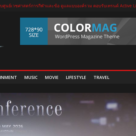
ุรีรัมย์ มาราธอน 2027 เปิดศักราชใหม่ เดินหน้าสู่ Marathon Destination แ
ับศูนย์เวชศาสตร์การกีฬาและข้อ ดูแลแบบองค์รวม ตอบรับเทรนด์ Active L
จัด THECA 2026 เชื่อมห่วงโซ่อิเล็กทรอนิกส์ หนุนไทยสู่ฐานผลิตเทคโนโลยีข
ิดนิทรรศการ “เกษมสุขทุกค่ำเช้า” เฉลิมพระชนมพรรษา พระบาทสมเด็จพระ
กต์ใหม่ใน “GDH CIRCLES Feel Good โคจรความสุข สนุกกว่าที่เคย”
INMENT
MUSIC
MOVIE
LIFESTYLE
TRAVEL