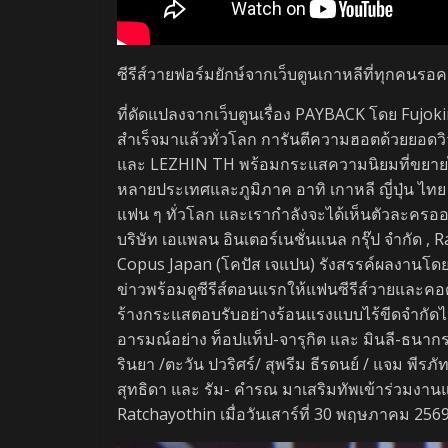
ซีรีส์วายฟอร์มยักษ์จากเว็บตูนเกาหลีที่ทุกคนร
ที่ดัดแปลงจากเว็บตูนเรื่อง PAYBACK โดย Fujo
สำเร็จมาแล้วทั่วโลก การันตีความฮอตด้วยยอด
และ LEZHIN TH พร้อมกระแสความนิยมที่ขยายไป
หลายประเทศและภูมิภาค อาทิ เกาหลี ญี่ปุ่น ไท
แฟน ๆ ทั่วโลก และเรากำลังจะได้เห็นตัวละครอ
บริษัท เอแพลน อินเตอร์เนชั่นแนล กรุ๊ป จำกัด , Ra
Copus Japan (โคปัส เจแปน) รังสรรค์ผลงานโดย ไรซ
ข่าวพร้อมดูซีรีส์ตอนแรกให้แฟนซีรีส์วายและค
ร้างกระแสตอบรับอย่างร้อนแรงแบบไร้ขีดจำกัด
อารมณ์อย่าง ท็อปแท็ป-จารุกิต และ มินลี-ธนากร ร่
รินยา /ตะวัน ปวริศร์/ สุพรีม ธีรดนย์ / แจม พีรภ
สุทธิดา และ รัม- คำรณ มาเสริมทัพเข้าร่วมงา
Ratchayothin เมื่อวันเสาร์ที่ 30 พฤษภาคม 256