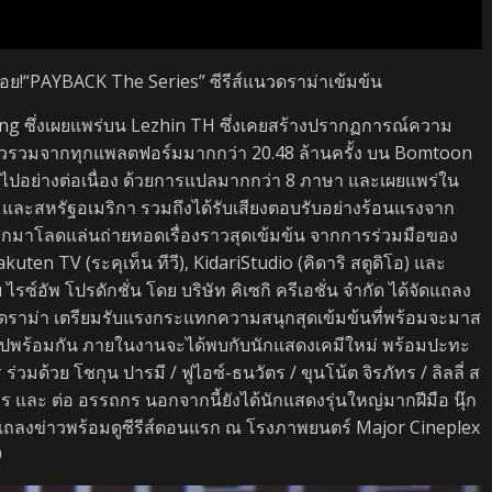
อคอย!“PAYBACK The Series” ซีรีส์แนวดราม่าเข้มข้น
king ซึ่งเผยแพร่บน Lezhin TH ซึ่งเคยสร้างปรากฏการณ์ความ
วิวรวมจากทุกแพลตฟอร์มมากกว่า 20.48 ล้านครั้ง บน Bomtoon
อย่างต่อเนื่อง ด้วยการแปลมากกว่า 8 ภาษา และเผยแพร่ใน
ย และสหรัฐอเมริกา รวมถึงได้รับเสียงตอบรับอย่างร้อนแรงจาก
อกมาโลดแล่นถ่ายทอดเรื่องราวสุดเข้มข้น จากการร่วมมือของ
kuten TV (ระคุเท็น ทีวี), KidariStudio (คิดาริ สตูดิโอ) และ
์อัพ โปรดักชั่น โดย บริษัท คิเซกิ ครีเอชั่น จำกัด ได้จัดแถลง
อดราม่า เตรียมรับแรงกระแทกความสนุกสุดเข้มข้นที่พร้อมจะมาส
ไปพร้อมกัน ภายในงานจะได้พบกับนักแสดงเคมีใหม่ พร้อมปะทะ
วมด้วย โชกุน ปารมี / ฟูไอซ์-ธนวัตร / ขุนโน้ต จิรภัทร / ลิลลี่ ส
ัทร และ ต่อ อรรถกร นอกจากนี้ยังได้นักแสดงรุ่นใหญ่มากฝีมือ นุ๊ก
นแถลงข่าวพร้อมดูซีรีส์ตอนแรก ณ โรงภาพยนตร์ Major Cineplex
9