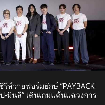
ย ซีรีส์วายฟอร์มยักษ์ “PAYBACK
ท็ป-มินลี” เดินเกมแค้นแฉวงการ