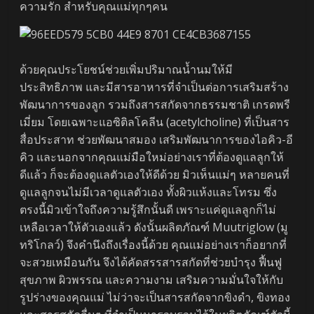
ความรัก สำหรับคุณแม่ทุกๆคน
ด้วยคุณประโยชน์ช่วยเพิ่มปริมาณน้ำนมให้มี
ประสิทธิภาพ และมีสารอาหารที่จำเป็นต่อการเสริมสร้าง
พัฒนาการของลูก รวมถึงสารสกัดจากธรรมชาติ เกรดพรี
เมี่ยม โดยเฉพาะแอซิติลโคลีน (acetylcholine) ที่เป็นสาร
สื่อประสาท ช่วยพัฒนาสมอง เสริมพัฒนาการของไอคิว-อี
คิว และนอกจากคุณแม่มือใหม่อย่างเราที่ต้องดูแลลูกให้
ดีแล้ว ก็จะต้องดูแลตัวเองให้ดีด้วย มิวเห็นแม่ๆ หลายคนที่
ดูแลลูกจนไม่มีเวลาดูแลตัวเอง ทั้งผิวแห้งและโทรม ซึ่ง
ตรงนี้มิวเข้าใจถึงความรู้สึกนั้นดี เพราะแค่ดูแลลูกก็ไม่
เหลือเวลาให้ตัวเองแล้ว ดังนั้นผลิตภัณฑ์ Muutriglow (มู
ทริโกลว์) จึงคำนึงถึงเรื่องนี้ด้วย คุณแม่อย่างเราก็อยากที่
จะสวยเหมือนกัน จึงได้คัดสรรสารสกัดที่ช่วยบำรุง ฟื้นฟู
สุขภาพ ผิวพรรณ และความงาม เสริมความมั่นใจให้กับ
รูปร่างของคุณแม่ ไม่ว่าจะเป็นสารสกัดจากขิงดำ, ขิงทอง