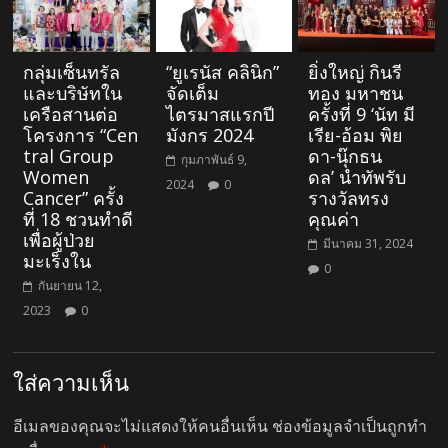
กลุ่มเซ็นทรัล
“ยูเรนัส คลินิก”
ยิ่งใหญ่ กินรี
และบริษัทใน
จัดเต็ม
ทอง มหาชน
เครือสานต่อ
ไตรมาสแรกปี
ครั้งที่ 9 ‘นัท มี
โครงการ “Cen
มังกร 2024
เรีย-อ้อม พิย
tral Group
ดา-นุ๊กธน
กุมภาพันธ์ 9,
Women
ดล’ นำทัพรับ
2024
0
Cancer” ครั้ง
รางวัลทรง
ที่ 18 ชวนทำดี
คุณค่า
เพื่อผู้ป่วย
มีนาคม 31, 2024
มะเร็งใน
0
กันยายน 12,
2023
0
ใส่ความเห็น
อีเมลของคุณจะไม่แสดงให้คนอื่นเห็น
ช่องข้อมูลจำเป็นถูกทำ