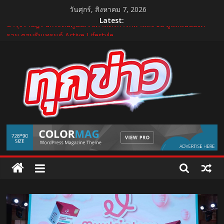
Skip
วันศุกร์, สิงหาคม 7, 2026
to
Latest:
content
บำรุงราษฎร์ ยกระดับศูนย์เวชศาสตร์การกีฬาและข้อ ดูแลแบบองค์
รวม ตอบรับเทรนด์ Active Lifestyle
บีโอไอผนึกพันธมิตรจัด THECA 2026 เชื่อมห่วงโซ่อิเล็กทรอนิกส์ หนุน
ไทยสู่ฐานผลิตเทคโนโลยีขั้นสูง
กระทรวงคมนาคม เปิดนิทรรศการ “เกษมสุขทุกค่ำเช้า” เฉลิม
พระชนมพรรษา พระบาทสมเด็จพระเจ้าอยู่หัว 28 กรกฎาคม 2569
“GDH” เปิดโผโปรเจกต์ใหม่ใน “GDH CIRCLES Feel Good โคจร
ความสุข สนุกกว่าที่เคย”
แถลงใหญ่ปีที่ 11! บุรีรัมย์ มาราธอน 2027 เปิดศักราชใหม่ เดินหน้าสู่
TukKhao
Marathon Destination แห่งเอเชีย
AllNews