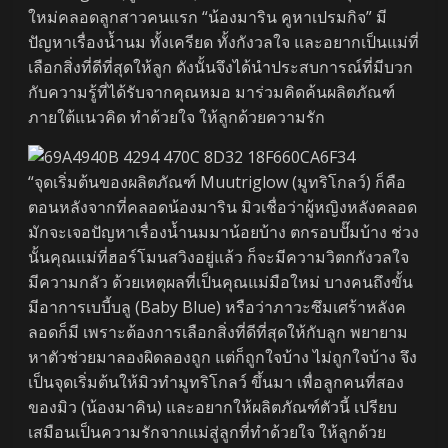
ใหม่คลอดลูกสาวคนแรก “น้องมาริน คูหาเปรมกิจ” มี
ปัญหาเรื่องน้ำนม ทั้งเครียด ทั้งกังวลใจ และอยากเป็นแม่ที่
เลือกสิ่งที่ดีที่สุดให้ลูก ดังนั้นจึงได้นำประสบการณ์ที่มีบวก
กับความรู้ที่ได้รับจากคุณหมอ มาร่วมคิดค้นผลิตภัณฑ์
ภายใต้แนวคิด ทำด้วยใจ ให้ลูกด้วยความรัก
“จุดเริ่มต้นของผลิตภัณฑ์ Muutriglow (มูทริโกลว์) ก็คือ
ตอนหลังจากที่คลอดน้องมาริน มิวเชื่อว่าผู้หญิงหลังคลอด
มักจะเจอปัญหาเรื่องน้ำนมมาน้อยบ้าง ตกรอบปั๊มบ้าง ช่วง
นั้นคุณแม่ที่ฮอร์โมนสวิงอยู่แล้ว ก็จะมีความวิตกกังวลใจ
มีความกลัว ด้วยเหตุผลที่เป็นคุณแม่มือใหม่ บางคนถึงขั้น
มีอาการเบบี้บลู (Baby Blue) หรือว่าภาวะซึมเศร้าหลังค
ลอดก็มี เพราะต้องการเลือกสิ่งที่ดีที่สุดให้กับลูก พยายาม
หาตัวช่วยมาลองผิดลองถูก แต่ก็ถูกใจบ้าง ไม่ถูกใจบ้าง จึง
เป็นจุดเริ่มต้นให้มิวทำมูทริโกลว์ ขึ้นมา เพื่อลูกคนที่สอง
ของมิว (น้องมาคิน) และอยากให้ผลิตภัณฑ์ตัวนี้ เปรียบ
เสมือนเป็นความรักจากแม่สู่ลูกที่ทำด้วยใจ ให้ลูกด้วย