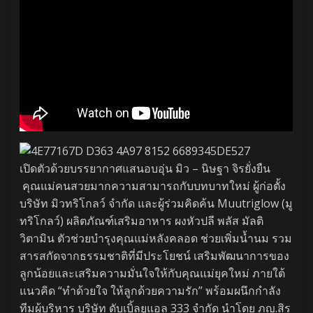
เปิดตัวด้วยบรรยากาศแสนอบอุ่น มิว – นิษฐา จิรยั่งยืน
คุณแม่คนสวยมากความสามารถกับบทบาทใหม่ ผู้ก่อตั้ง
บริษัท มิวทริโกลว์ จำกัด และผู้ร่วมคิดค้น Muutriglow (มู
ทริโกลว์) ผลิตภัณฑ์เสริมอาหาร ผงหัวปลี พลัส มัลติ
วิตามิน ตัวช่วยบำรุงคุณแม่หลังคลอด ช่วยเพิ่มน้ำนม รวม
สารสกัดจากธรรมชาติที่มีประโยชน์ เสริมพัฒนาการของ
ลูกน้อยและเสริมความมั่นใจให้กับคุณแม่ยุคใหม่ ภายใต้
แนวคิด “ทำด้วยใจ ให้ลูกด้วยความรัก” พร้อมผนึกกำลัง
ทีมผู้บริหาร บริษัท ดับเบิ้ลยูแอล 333 จำกัด นำโดย ภญ.สิร