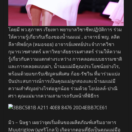
โดยมี พว.สุภาพร เรียงหา พยาบาลวิชาชีพปฏิบัติการ ร่วม
ให้ความรู้เกี่ยวกับเรื่องของน้ำนมแม่ , อาจารย์ พญ. ลลิต
ลีลาทิพย์กุล (หมอจอย) อาจารย์แพทย์ประจำภาควิชา
กุมารเวชศาสตร์ มหาวิทยาลัยธรรมศาสตร์ ร่วมให้ความ
รู้เกี่ยวกับความแตกต่างระหว่าง การคลอดแบบธรรมชาติ
และการคลอดแบบผ่า, น้ำนมแม่มีคุณประโยชน์อย่างไร,
พร้อมด้วยแขกรับเชิญคนพิเศษ ก้อย-รัชวิน ที่มาร่วมแบ่ง
ปันประสบการณ์การเป็นคุณแม่ลูกสองและน้ำนมแม่มี
ความสำคัญอย่างไรต่อลูกน้อย ร่วมด้วย โอปอลล์-ปาณิ
ศรา คุณแม่มากความสามารถรับหน้าที่พิธีกร
มิว – นิษฐา เผยว่าจุดเริ่มต้นของผลิตภัณฑ์เสริมอาหาร
Muutriglow (มูทริโกลว์) เกิดจากตอนที่ยังเป็นคุณแม่มือ