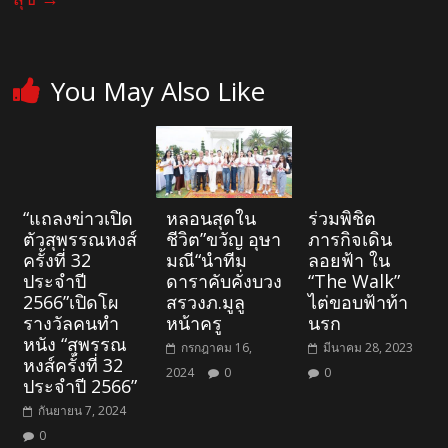
You May Also Like
“แถลงข่าวเปิด
หลอนสุดใน
ร่วมพิชิต
ตัวสุพรรณหงส์
ชีวิต”ขวัญ อุษา
ภารกิจเดิน
ครั้งที่ 32
มณี“นำทีม
ลอยฟ้า ใน
ประจำปี
ดาราคับคั่งบวง
“The Walk”
2566”เปิดโผ
สรวงภ.มูลู
ไต่ขอบฟ้าท้า
รางวัลคนทำ
หน้าครู
นรก
หนัง “สุพรรณ
กรกฎาคม 16,
มีนาคม 28, 2023
หงส์ครั้งที่ 32
2024
0
0
ประจำปี 2566”
กันยายน 7, 2024
0