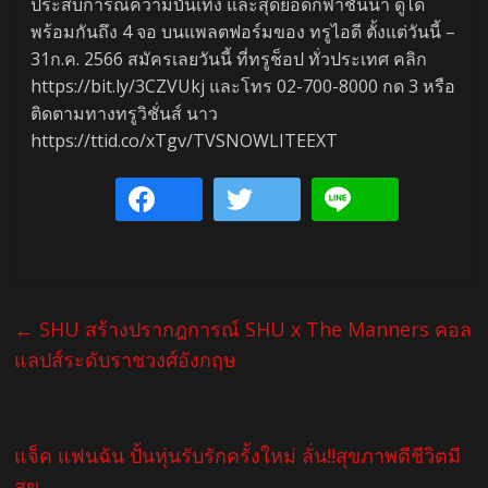
ประสบการณ์ความบันเทิง และสุดยอดกีฬาชั้นนำ ดูได้
พร้อมกันถึง 4 จอ บนแพลตฟอร์มของ ทรูไอดี ตั้งแต่วันนี้ –
31ก.ค. 2566 สมัครเลยวันนี้ ที่ทรูช็อป ทั่วประเทศ คลิก
https://bit.ly/3CZVUkj และโทร 02-700-8000 กด 3 หรือ
ติดตามทางทรูวิชั่นส์ นาว
https://ttid.co/xTgv/TVSNOWLITEEXT
←
SHU สร้างปรากฎการณ์ SHU x The Manners คอล
แลปส์ระดับราชวงศ์อังกฤษ
แจ็ค แฟนฉัน ปั้นหุ่นรับรักครั้งใหม่ ลั่น!!สุขภาพดีชีวิตมี
สุข
→