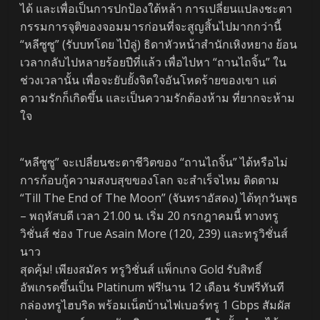
ได้ และเพื่อเป็นการปกป้องใต้หล้า การเปลี่ยนแปลงชะตา
กรรมการจุติของจอมมารก่อนที่จะสูญสิ้นไปมากกว่านี้
“หลีซูซู” (รับบทโดย ไป๋ลู่) ธิดาหัวหน้าสำนักเหิงหยาง ย้อน
เวลากลับไปหลายร้อยปีที่แล้ว เพื่อไปหา “ถานไถจิ้น” ใน
ช่วงเวลานั้น เพื่อจะยับยั้งจิตใจอันโหดร้ายของเขา แต่
ความรักก็เกิดขึ้น และเป็นความรักต้องห้าม ที่ยากจะห้าม
ใจ
“หลีซูซู” จะเปลี่ยนชะตาชีวิตของ “ถานไถจิ้น” ได้หรือไม่
การก้อบกู้ความสงบสุขของโลก จะสำเร็จไหม ติดตาม
“Till The End of The Moon” (จันทราอัสดง) ได้ทุกวันพุธ
– พฤหัสบดี เวลา 21.00 น. เริ่ม 20 กรกฎาคมนี้ ทางทรู
วิชั่นส์ ช่อง True Asain More (120, 239) และทรูวิชั่นส์
นาว
สุดคุ้ม! เพียงสมัคร ทรูวิชั่นส์ แพ็กเกจ Gold รับสิทธิ์
อัพเกรดขึ้นเป็น Platinum ฟรี!นาน 12 เดือน รับฟรีทันที
กล่องทรูไฮบริด พร้อมเน็ตบ้านไฟเบอร์ทรู 1 Gbps สัมผัส