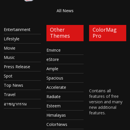
All News
Other
ColorMag
Entertainment
Themes
Pro
Lifestyle
Movie
Envince
Music
eStore
Press Release
Ample
Spot
Spacious
Top News
Accelerate
Contains all
Travel
features of free
Radiate
version and many
อาชญากรรม
Esteem
new additional
features.
Himalayas
ColorNews