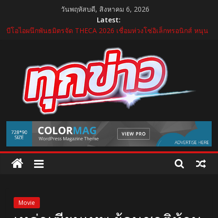
Skip
วันพฤหัสบดี, สิงหาคม 6, 2026
to
Latest:
content
บีโอไอผนึกพันธมิตรจัด THECA 2026 เชื่อมห่วงโซ่อิเล็กทรอนิกส์ หนุน
ไทยสู่ฐานผลิตเทคโนโลยีขั้นสูง
กระทรวงคมนาคม เปิดนิทรรศการ “เกษมสุขทุกค่ำเช้า” เฉลิม
พระชนมพรรษา พระบาทสมเด็จพระเจ้าอยู่หัว 28 กรกฎาคม 2569
“GDH” เปิดโผโปรเจกต์ใหม่ใน “GDH CIRCLES Feel Good โคจร
ความสุข สนุกกว่าที่เคย”
แถลงใหญ่ปีที่ 11! บุรีรัมย์ มาราธอน 2027 เปิดศักราชใหม่ เดินหน้าสู่
Marathon Destination แห่งเอเชีย
บำรุงราษฎร์ ยกระดับศูนย์เวชศาสตร์การกีฬาและข้อ ดูแลแบบองค์
TukKhao
รวม ตอบรับเทรนด์ Active Lifestyle
AllNews
Movie