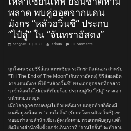
เหล่าเซียนเทพ ย้อนชาติห้าม
พลาด พบคู่ฮอตจากแดน
มังกร “หลัวอวิ๋นซี” ประกบ
“ไป๋ลู๋” ใน “จันทราอัสดง”
กรกฎาคม 10, 2023
admin
0 Comments
ถูกใจคนชอบซีรีส์แนวเทพเซียน ระลึกชาติแน่นอน สำหรับ
“Till The End of The Moon” (จันทราอัสดง) ซีรีส์ยอดฮิต
จากแดนมังกร ที่ได้ “หลัวอวิ๋นซี” พระเอกสุดฮอตที่ตกสาว
ๆ เข้าด้อมได้ไปเป็นที่เรียบร้อย ประกบคู่กับ “ไป๋ลู่” นางเอก
หน้าสวยแห่งยุค
เมื่อโลกถูกครอบคลุมไปด้วยพลังมาร แต่สุดท้ายก็ต้องมี
คนที่อยู่เหนือมาร “ถานไถจิ้น” (รับบทโดย หลัวอวิ๋นซี) เขา
ทยอยทำลายสำนักเซียน ผู้คนล้มตาย ทวยเทพดับสูญ แต่ก็
ยังมีบางสำนักที่แข็งแกร่งเกินกว่าที่ “ถานไถจิ้น” จะทำลาย