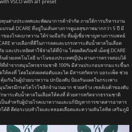
with VSCO with al1 preset
 การลงทุนต่างประเทศและพัฒนาการค้าจำกัด ภายใต้การบริหารงาน
ลิตแบรนด์ DCARE ที่อยู่ในเส้นทางการดูแลสุขภาพมากกว่า 5 ปี มี
ัญหาของโรคเบาหวาน ได้ร่วมมือกับ ทีมผู้เชี่ยวชาญทางการแพทย์
่ DCARE ทางเลือกที่ดีในการลดและบรรเทาระดับน้ำตาลในเลือด
ละประหยัดค่าใช้จ่ายได้ที่บ้าน โดยผลิตภัณฑ์ เม็ดฟู่ DCARE
ค้นด้วยเทคโนโลยี นาโนของประเทศญี่ปุ่น ผ่านการตรวจสอบได้
ภัณฑ์ที่ทำจากสมุนไพรธรรมชาติ 100% มีส่วนประกอบจากมะระขี้นก
อดให้คงที่ โดยไม่ส่งผลต่อตับและไต มีสารสกัดจาก บอระเพ็ด ช่วย
ิคุ้มกันในผู้ป่วยเบาหวาน ปกป้องตับ ป้องกันแผลในกระเพาะ
นสมุนไพรมีกรดโคโรโซลิกจำนวนมาก ช่วยสร้าง เซลล์เบต้าของตับ
รักษาระดับน้ำตาลในเลือดให้คงที่ ด้วยสารสกัดจากธรรมชาติ
รที่จำเป็นสำหรับผู้ป่วยโรคเบาหวานและแก้ปัญหาการขาดสารอาหาร
ดได้ดี ดีต่อระบบหัวใจและหลอดเลือดและความดันโลหิต เสริมภูมิ