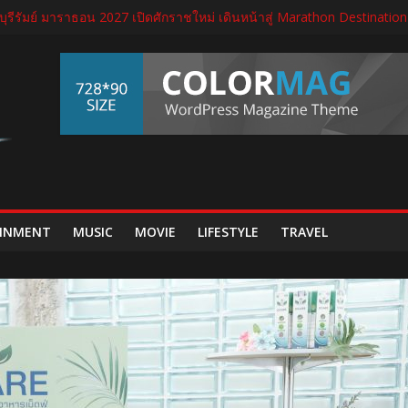
 บุรีรัมย์ มาราธอน 2027 เปิดศักราชใหม่ เดินหน้าสู่ Marathon Destination
างวัล “สุดยอด SME แห่งชาติ ครั้งที่ 18” ตอกย้ำธุรกิจสมุนไพรไทยที่เติ
ตรจัด THECA 2026 เชื่อมห่วงโซ่อิเล็กทรอนิกส์ หนุนไทยสู่ฐานผลิตเทคโนโลย
ปิดนิทรรศการ “เกษมสุขทุกค่ำเช้า” เฉลิมพระชนมพรรษา พระบาทสมเด็จพ
เจกต์ใหม่ใน “GDH CIRCLES Feel Good โคจรความสุข สนุกกว่าที่เคย”
INMENT
MUSIC
MOVIE
LIFESTYLE
TRAVEL