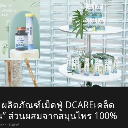
ัว ผลิตภัณฑ์เม็ดฟู่ DCAREเคล็ด
าน” ส่วนผสมจากสมุนไพร 100%
อซวา เอ็นคิวที