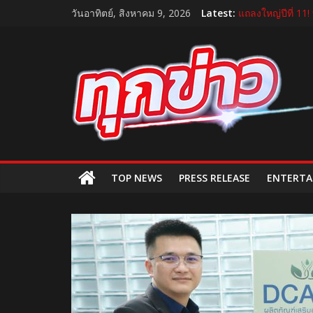
Skip
วันอาทิตย์, สิงหาคม 9, 2026
Latest:
แถลงใหญ่ปีที่ 11!
to
อ้วยอันโอสถ รับร
content
TukKhao
บีโอไอผนึกพันธมิ
กระทรวงคมนาคม เ
“GDH” เปิดโผโปร
AllNews
TOP NEWS
PRESS RELEASE
ENTERTA