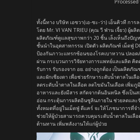
Processed 
ทั้งนี้ทาง บริษัท เอซวา(เอ-ซะ-ว่า) เอ็นคิวที
โดย Mr. VI VAN TRIEU (คุณ วี ฟ่าน เจี้ยว) ผู้ผ
ผลิตภัณฑ์ดูแลสุขภาพกว่า 20 ชิ้น เล็งเห็นถึงป
ชั้นนำในอุตสาหกรรม เปิดตัว ผลิตภัณฑ์ เม็ดฟู
ป้องกันภาวะแทรกซ้อนของโรคเบาหวาน ปลอดภัย แ
ผ่าน กระบวนการวิจัยทางการแพทย์และผลิต คิด
รับการ รับรองจาก อย. อย่างถูกต้อง เป็นผลิต
และผักเชียงดา เพื่อช่วยรักษาระดับน้ำตาลในเลื
ลดระดับน้ำตาลในเลือด ลดไขมันในเลือด เพิ่มภูม
อาหารและยังมีสาร สกัดจากต้นอินทนิล ซึ่งเป็
อ่อน กระตุ้นการผลิตอินซูลินภายใน ช่วยลดและ
ทั้งหมดที่อยู่ในเม็ดฟู่ ดีแคร์ จะให้โภชนากา
ช่วยให้ผู้ป่วยสามารถควบคุมระดับน้ำตาลในเลือ
ต้านทาน เพิ่มพลังงานให้แก่ผู้ป่วย