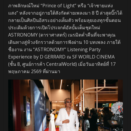
ภาพลักษณ์ใหม่ “Prince of Light” หรือ “เจ้าชายแห่ง
แสง” หลังจากอยู่ภายใต้สังกัดค่ายเพลงมา 8 ปี ล่าสุดบิ๊กได้
กลายเป็นศิลปินอิสระอย่างเต็มตัว พร้อมลุยเองทุกขั้นตอน
ประเดิมด้วยการเปิดโปรเจกต์อัลบั้มเต็มชุดใหม่
ASTRONOMY (ดาราศาสตร์) เนรมิตค่ำคืนที่จะพาคุณ
เดินทางสู่ห้วงจักรวาลด้วยการฟังผ่าน 10 บทเพลง ภายใต้
ชื่องาน งาน “ASTRONOMY” Listening Party
Experience by D GERRARD ณ SF WORLD CINEMA
(ชั้น 8, ศูนย์การค้า CentralWorld) เมิ่อวันอาทิตย์ที่ 17
พฤษภาคม 2569 ที่ผ่านมา