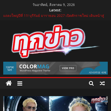
Skip
วันอาทิตย์, สิงหาคม 9, 2026
to
Latest:
content
“GDH” เปิดโผโปรเจกต์ใหม่ใน “GDH CIRCLES Feel Good โคจร
ความสุข สนุกกว่าที่เคย”
แถลงใหญ่ปีที่ 11! บุรีรัมย์ มาราธอน 2027 เปิดศักราชใหม่ เดินหน้าสู่
Marathon Destination แห่งเอเชีย
อ้วยอันโอสถ รับรางวัล “สุดยอด SME แห่งชาติ ครั้งที่ 18” ตอกย้ำธุรกิจ
สมุนไพรไทยที่เติบโตด้วยมาตรฐาน นวัตกรรม และความโปร่งใส
บีโอไอผนึกพันธมิตรจัด THECA 2026 เชื่อมห่วงโซ่อิเล็กทรอนิกส์ หนุน
ไทยสู่ฐานผลิตเทคโนโลยีขั้นสูง
กระทรวงคมนาคม เปิดนิทรรศการ “เกษมสุขทุกค่ำเช้า” เฉลิม
TukKhao
พระชนมพรรษา พระบาทสมเด็จพระเจ้าอยู่หัว 28 กรกฎาคม 2569
AllNews