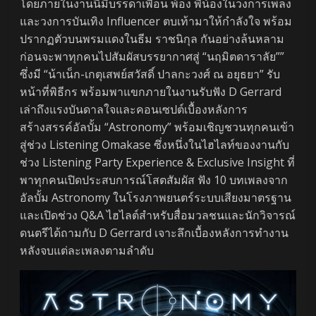
โดยภายในงานนี้มีบรรดาเพื่อน พ้อง พี่น้องในวงการเพลง
และวงการบันเทิง Influencer ตบเท้ามาให้กำลังใจ พร้อม
ปรากฏตัวบนพรมแดงในธีม ราชนิกุล กันอย่างล้นหลาม
ก่อนจะพาทุกคนไปสัมผัสบรรยากาศสู่ “นฤมิตดาราลัย””
ซึ่งมี “น้าเน็ก-เกตุเสพย์สวัสดิ์ ปาลกะวงศ์ ณ อยุธยา” รับ
หน้าที่พิธีกร พร้อมพาแขกภายในงานรับฟัง D Gerrard
เล่าถึงแรงบันดาลใจและคอนเซปต์เบื้องหลังการ
สร้างสรรค์อัลบั้ม “Astronomy” พร้อมเชิญชวนทุกคนเข้า
สู่ช่วง Listening Omakase ซึ่งหนึ่งในไฮไลท์ของงานกับ
ช่วง Listening Party Experience & Exclusive Insight ที่
พาทุกคนเปิดประสบการณ์โสตสัมผัส ฟัง 10 บทเพลงจาก
อัลบั้ม Astronomy ในโรงภาพยนตร์ระบบเสียงมาตรฐาน
และเปิดช่วง Q&A ไฮไลต์สำหรับสื่อมวลชนและนักวิจารณ์
ดนตรีได้ถามกับ D Gerrard เจาะลึกเบื้องหลังการทำงาน
หลังจบแต่ละเพลงตามลำดับ