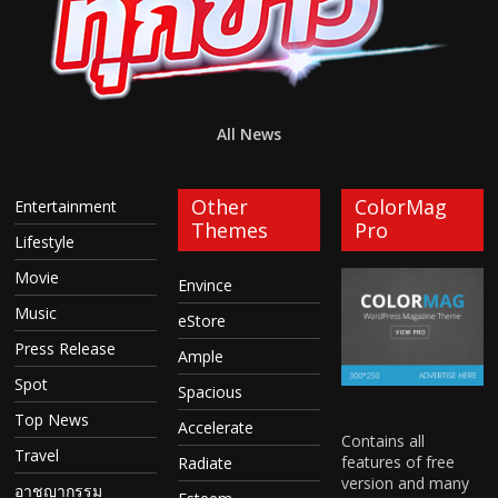
All News
Other
ColorMag
Entertainment
Themes
Pro
Lifestyle
Movie
Envince
Music
eStore
Press Release
Ample
Spot
Spacious
Top News
Accelerate
Contains all
Travel
features of free
Radiate
version and many
อาชญากรรม