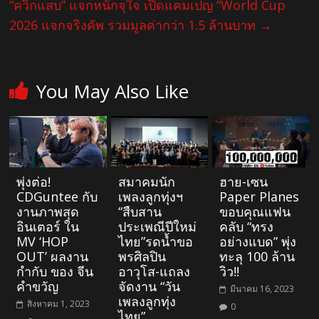
“ควิกแสบ” แจกหนักจุใจ​ เปิดแคมเปญ “World Cup
2026 แจกจริงคัพ รวมมูลค่ากว่า 1.5 ล้านบาท
→
You May Also Like
พุ่งต่อ!
สมาคมนัก
ฮาย-เซน
CDGuntee กับ
เพลงลูกทุ่งฯ
Paper Planes
งานภาพสุด
“สืบสาน
ขอบคุณแฟน
อินเตอร์ ใน
ประเพณีปีใหม่
คลับ “ทรง
MV ‘HOP
ไทย”รดน้ำขอ
อย่างแบด” พุ่ง
OUT’ ผลงาน
พรศิลปิน
ทะลุ 100 ล้าน
กำกับ ของ จีน
อาวุโส-แถลง
วิว!!
คำขวัญ
จัดงาน “วัน
มีนาคม 16, 2023
เพลงลูกทุ่ง
สิงหาคม 1, 2023
0
ไทย”