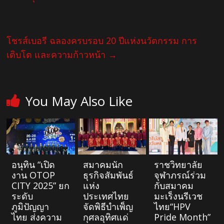
โชรส์เบอรี ฉลองครบรอบ 20 ปีแห่งนวัตกรรม การ
เติบโต และความก้าวหน้า
→
You May Also Like
อนุทิน “เปิด
สมาคมนัก
ราชวิทยาลัย
งาน OTOP
ธุรกิจสัมพันธ์
จุฬาภรณ์ร่วม
CITY 2025” ยก
แห่ง
กับสมาคม
ระดับ
ประเทศไทย
มะเร็งนรีเวช
ภูมิปัญญา
จัดพิธีบำเพ็ญ
ไทย“HPV
ไทย ส่งความ
กุศลอุทิศแด่
Pride Month”