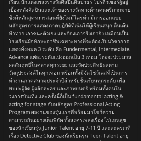
เรียน นักแต่งเพลงรางวัลศิลปินศิลปาธร โปรดิวเซอร์ผู้อยู่
เบื้องหลังศิลปินและเจ้าของรางวัลทางด้านดนตรีมากมาย
ซึ่งมีหลักสูตรการสอนที่ยังไม่มีใครทำ มีการออกแบบ
หลักสูตรการแสดงภาคปฎิบัติที่เน้นให้ผู้เรียนสนุก ตื่นเต้น
ท้าทาย เอาชนะตัวเอง และต้องเอาจริงเอาจัง เหมือนเป็น
โรงเรียนฝึกทักษะอาชีพเฉพาะทางที่จะต้องเรียนวิชาการ
แสดงทั้งหมด 3 ระดับ คือ Fundermental, Intermediate.
Advance แต่ละระดับแบ่งออกเป็น 3 เทอม โดยจะประมวล
ผลสัมฤทธิ์ในคลาสทุกระยะ และวัดประสิทธิผลตาม
วัตถุประสงค์ในทุกเทอม พร้อมทั้งมีจัดโชว์เคสที่เป็นการ
ทำงานภาคสนามประจำปีสำหรับชั้นเรียนทุกระดับ เพื่อ
พบปะผู้จัด ผู้ผลิตละคร และภาพยนตร์ พร้อมทั้งคนใน
วงการบันเทิง และครั้งนี้ก็เป็น fundamental acting &
acting for stage กับหลักสูตร Professional Acting
Program ผลงานของรุ่นแรกที่พร้อมมาโชว์ความ
สามารถกันอย่างเต็มพิกัด ทั้งละครเพลงเรื่อง ไร่แสนสุข
ของนักเรียนรุ่น Junior Talent อายุ 7-11 ปี และละครเวที
เรื่อง Detective Club ของนักเรียนรุ่น Teen Talent อายุ