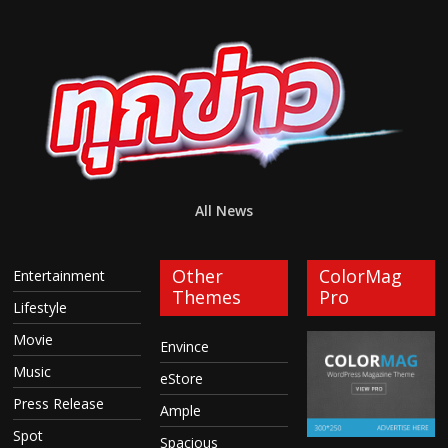
All News
Other
ColorMag
Entertainment
Themes
Pro
Lifestyle
Movie
Envince
Music
eStore
Press Release
Ample
Spot
Spacious