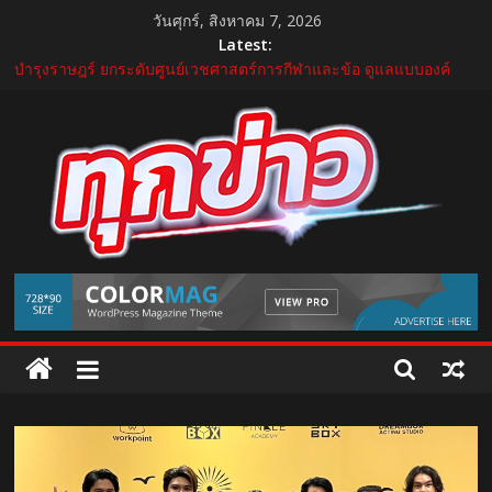
Skip
วันศุกร์, สิงหาคม 7, 2026
to
Latest:
content
บำรุงราษฎร์ ยกระดับศูนย์เวชศาสตร์การกีฬาและข้อ ดูแลแบบองค์
รวม ตอบรับเทรนด์ Active Lifestyle
บีโอไอผนึกพันธมิตรจัด THECA 2026 เชื่อมห่วงโซ่อิเล็กทรอนิกส์ หนุน
ไทยสู่ฐานผลิตเทคโนโลยีขั้นสูง
กระทรวงคมนาคม เปิดนิทรรศการ “เกษมสุขทุกค่ำเช้า” เฉลิม
พระชนมพรรษา พระบาทสมเด็จพระเจ้าอยู่หัว 28 กรกฎาคม 2569
“GDH” เปิดโผโปรเจกต์ใหม่ใน “GDH CIRCLES Feel Good โคจร
ความสุข สนุกกว่าที่เคย”
แถลงใหญ่ปีที่ 11! บุรีรัมย์ มาราธอน 2027 เปิดศักราชใหม่ เดินหน้าสู่
TukKhao
Marathon Destination แห่งเอเชีย
AllNews