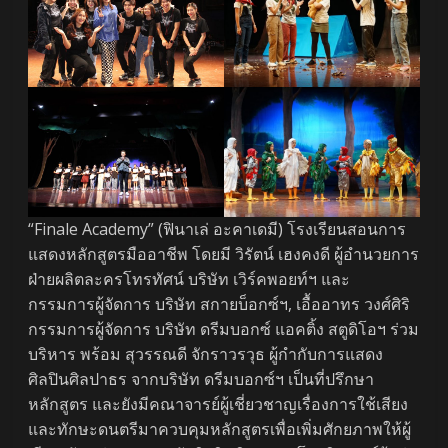
“Finale Academy” (ฟินาเล่ อะคาเดมี) โรงเรียนสอนการ
แสดงหลักสูตรมืออาชีพ โดยมี วิรัตน์ เฮงคงดี ผู้อำนวยการ
ฝ่ายผลิตละครโทรทัศน์ บริษัท เวิร์คพอยท์ฯ และ
กรรมการผู้จัดการ บริษัท สกายบ็อกซ์ฯ, เอื้ออาทร วงศ์ศิริ
กรรมการผู้จัดการ บริษัท ดรีมบอกซ์ แอคติ้ง สตูดิโอฯ ร่วม
บริหาร พร้อม สุวรรณดี จักราวรวุธ ผู้กำกับการแสดง
ศิลปินศิลปาธร จากบริษัท ดรีมบอกซ์ฯ เป็นที่ปรึกษา
หลักสูตร และยังมีคณาจารย์ผู้เชี่ยวชาญเรื่องการใช้เสียง
และทักษะดนตรีมาควบคุมหลักสูตรเพื่อเพิ่มศักยภาพให้ผู้