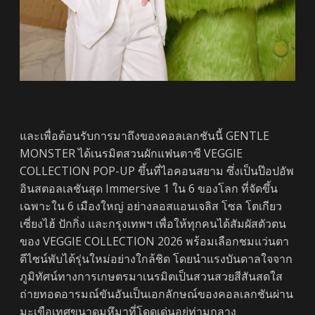
และเพื่อต้อนรับการมาถึงของคอลเลกชันนี้ GENTLE
MONSTER ได้เนรมิตสวนผักแฟนตาซี VEGGIE
COLLECTION POP-UP ขึ้นที่ไอคอนสยาม ซึ่งเป็นป๊อปอัพ
อินสตอลเลชันสุด Immersive 1 ใน 6 ของโลก ที่จัดขึ้น
เฉพาะใน 6 เมืองใหญ่ อย่างลอสแอนเจลิส โซล โตเกียว
เซี่ยงไฮ้ ปักกิ่ง และกรุงเทพฯ เพื่อให้ทุกคนได้สัมผัสตัวตน
ของ VEGGIE COLLECTION 2026 พร้อมเลือกชมแว่นตา
ดีไซน์พับได้รุ่นใหม่อย่างใกล้ชิด โดยนำแรงบันดาลใจจาก
ภูมิทัศน์ทางการเกษตรมาเนรมิตเป็นสวนสวยสีสันสดใส
ถ่ายทอดอารมณ์ขันอันเป็นเอกลักษณ์ของคอลเลกชันผ่าน
มะเขือเทศขนาดมหึมาที่โดดเด่นอยู่ท่ามกลาง