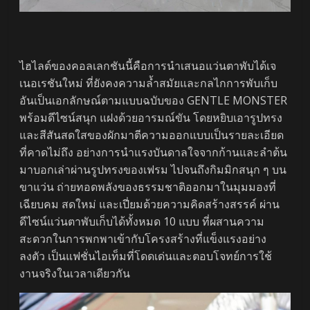
ไฮไลต์ของคอลเลกชันนี้คือการนำเสนอแว่นตาพับได้เจ
เนอเรชันใหม่ ที่ยังคงความล้ำสมัยและกลไกการพับเก็บ
อันเป็นเอกลักษณ์ตามแบบฉบับของ GENTLE MONSTER
พร้อมดีไซน์สนุก แฝงด้วยอารมณ์ขัน โดยหยิบเอารูปทรง
และสีสันสดใสของผักมาตีความออกแบบเป็นรายละเอียด
ที่คาดไม่ถึง อย่างการนำแรงบันดาลใจจากก้านและลำต้น
มาบอกเล่าผ่านรูปทรงของเฟรม ไปจนถึงกิมมิกสนุก ๆ บน
ขาแว่น ถ่ายทอดพลังของธรรมชาติออกมาในมุมมองที่
เฉียบคม สดใหม่ และเปี่ยมด้วยความคิดสร้างสรรค์ ผ่าน
ดีไซน์แว่นตาพับเก็บได้ทั้งหมด 10 แบบ ที่ผสานความ
สะดวกในการพกพาเข้ากับโครงสร้างที่แข็งแรงอย่าง
ลงตัว เป็นแฟชั่นไอเท็มที่โดดเด่นและตอบโจทย์การใช้
งานจริงในเวลาเดียวกัน