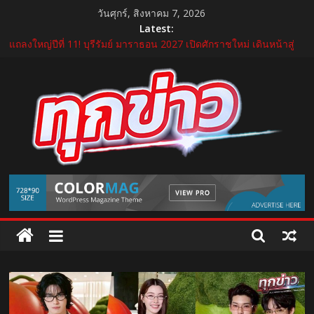
Skip
วันศุกร์, สิงหาคม 7, 2026
to
Latest:
“GDH” เปิดโผโปรเจกต์ใหม่ใน “GDH CIRCLES Feel Good โคจร
content
ความสุข สนุกกว่าที่เคย”
แถลงใหญ่ปีที่ 11! บุรีรัมย์ มาราธอน 2027 เปิดศักราชใหม่ เดินหน้าสู่
Marathon Destination แห่งเอเชีย
บำรุงราษฎร์ ยกระดับศูนย์เวชศาสตร์การกีฬาและข้อ ดูแลแบบองค์
รวม ตอบรับเทรนด์ Active Lifestyle
บีโอไอผนึกพันธมิตรจัด THECA 2026 เชื่อมห่วงโซ่อิเล็กทรอนิกส์ หนุน
ไทยสู่ฐานผลิตเทคโนโลยีขั้นสูง
กระทรวงคมนาคม เปิดนิทรรศการ “เกษมสุขทุกค่ำเช้า” เฉลิม
TukKhao
พระชนมพรรษา พระบาทสมเด็จพระเจ้าอยู่หัว 28 กรกฎาคม 2569
AllNews