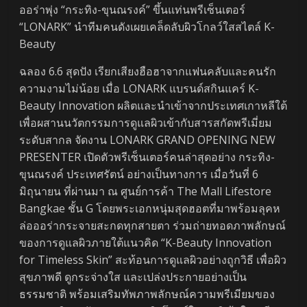
ออร่าพุ่ง “กระทิง-ขุนณรงค์” ขึ้นแท่นพรีเซ็นเตอร์
“LONARK” นำทีมคนดังเผยเคล็ดลับผิวโกลว์ใสสไตล์ K-
Beauty
​ฉลอง 6.6 สุดปัง เรียกเสียงฮือฮาจากแฟนคลับและคนรัก
ความงามไม่น้อย เมื่อ LONARK แบรนด์สกินแคร์ K-
Beauty Innovation ผลิตและนำเข้าจากประเทศเกาหลีใต้
เพื่อผสานนวัตกรรมการดูแลผิวเข้ากับสารสกัดพรีเมี่ยม
ระดับสากล จัดงาน LONARK GRAND OPENING NEW
PRESENTER เปิดตัวพรีเซ็นเตอร์คนล่าสุดอย่าง กระทิง-
ขุนณรงค์ ประเทศรัตน์ อย่างเป็นทางการ เมื่อวันที่ 6
มิถุนายน ที่ผ่านมา ณ ศูนย์การค้า The Mall Lifestore
Bangkae ชั้น G โดยพระเอกหนุ่มสุดฮอตที่มาพร้อมลุคห
ล่อออร่ากระจายสะกดทุกสายตา ร่วมถ่ายทอดภาพลักษณ์
ของการดูแลผิวภายใต้แนวคิด “K-Beauty Innovation
for Timeless Skin” สะท้อนการดูแลผิวอย่างถูกวิธี เพื่อผิว
สุขภาพดี ดูกระจ่างใส และเปล่งประกายอย่างเป็น
ธรรมชาติ พร้อมเสริมทัพภาพลักษณ์ความพรีเมียมของ