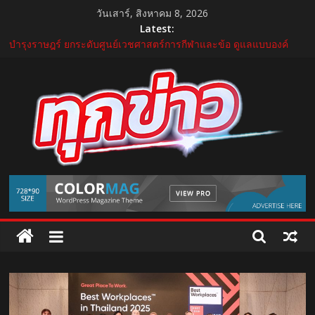
Skip
วันเสาร์, สิงหาคม 8, 2026
to
Latest:
content
บำรุงราษฎร์ ยกระดับศูนย์เวชศาสตร์การกีฬาและข้อ ดูแลแบบองค์
รวม ตอบรับเทรนด์ Active Lifestyle
บีโอไอผนึกพันธมิตรจัด THECA 2026 เชื่อมห่วงโซ่อิเล็กทรอนิกส์ หนุน
ไทยสู่ฐานผลิตเทคโนโลยีขั้นสูง
กระทรวงคมนาคม เปิดนิทรรศการ “เกษมสุขทุกค่ำเช้า” เฉลิม
พระชนมพรรษา พระบาทสมเด็จพระเจ้าอยู่หัว 28 กรกฎาคม 2569
“GDH” เปิดโผโปรเจกต์ใหม่ใน “GDH CIRCLES Feel Good โคจร
ความสุข สนุกกว่าที่เคย”
แถลงใหญ่ปีที่ 11! บุรีรัมย์ มาราธอน 2027 เปิดศักราชใหม่ เดินหน้าสู่
TukKhao
Marathon Destination แห่งเอเชีย
AllNews