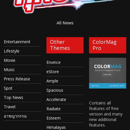
All News
Other
ColorMag
Entertainment
Themes
Pro
Lifestyle
Movie
Envince
Music
eStore
Press Release
Ample
Spot
Spacious
Top News
Accelerate
Contains all
Travel
features of free
Radiate
version and many
อาชญากรรม
Esteem
new additional
features.
Himalayas