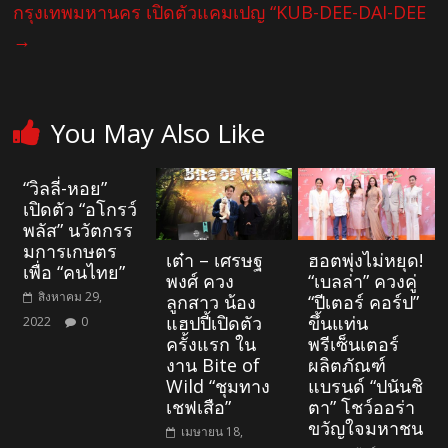
กรุงเทพมหานคร เปิดตัวแคมเปญ “KUB-DEE-DAI-DEE
→
You May Also Like
“วิลลี่-หอย”
เปิดตัว “อโกรว์
พลัส” นวัตกรร
มการเกษตร
เต๋า – เศรษฐ
ฮอตพุ่งไม่หยุด!
เพื่อ “คนไทย”
พงศ์ ควง
“เบลล่า” ควงคู่
สิงหาคม 29,
ลูกสาว น้อง
“ปีเตอร์ คอร์ป”
แฮปปี้เปิดตัว
ขึ้นแท่น
2022
0
ครั้งแรก ใน
พรีเซ็นเตอร์
งาน Bite of
ผลิตภัณฑ์
Wild “ชุมทาง
แบรนด์ “ปนันชิ
เชฟเสือ”
ตา” โชว์ออร่า
ขวัญใจมหาชน
เมษายน 18,