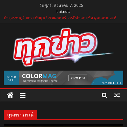
Skip
วันศุกร์, สิงหาคม 7, 2026
to
Latest:
content
บำรุงราษฎร์ ยกระดับศูนย์เวชศาสตร์การกีฬาและข้อ ดูแลแบบองค์
รวม ตอบรับเทรนด์ Active Lifestyle
บีโอไอผนึกพันธมิตรจัด THECA 2026 เชื่อมห่วงโซ่อิเล็กทรอนิกส์ หนุน
ไทยสู่ฐานผลิตเทคโนโลยีขั้นสูง
กระทรวงคมนาคม เปิดนิทรรศการ “เกษมสุขทุกค่ำเช้า” เฉลิม
พระชนมพรรษา พระบาทสมเด็จพระเจ้าอยู่หัว 28 กรกฎาคม 2569
“GDH” เปิดโผโปรเจกต์ใหม่ใน “GDH CIRCLES Feel Good โคจร
ความสุข สนุกกว่าที่เคย”
แถลงใหญ่ปีที่ 11! บุรีรัมย์ มาราธอน 2027 เปิดศักราชใหม่ เดินหน้าสู่
TukKhao
Marathon Destination แห่งเอเชีย
AllNews
สุนทราภรณ์