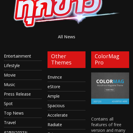
All News
Other
ColorMag
Entertainment
Themes
Pro
Lifestyle
Movie
Envince
Music
eStore
Press Release
Ample
Spot
Spacious
Top News
Accelerate
Contains all
Travel
features of free
Radiate
version and many
อาชญากรรม