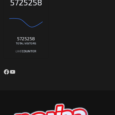
5725258
5725258
TOTAL VISITORS
Facebook
YouTube