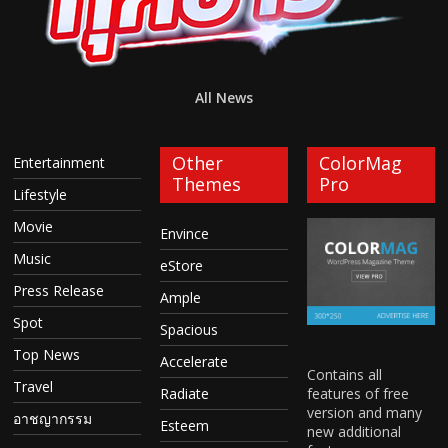
All News
Other
ColorMag
Entertainment
Themes
Pro
Lifestyle
Movie
Envince
Music
eStore
Press Release
Ample
Spot
Spacious
Top News
Accelerate
Contains all
Travel
features of free
Radiate
version and many
อาชญากรรม
Esteem
new additional