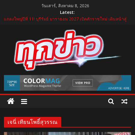
Skip
วันเสาร์, สิงหาคม 8, 2026
to
Latest:
content
แถลงใหญ่ปีที่ 11! บุรีรัมย์ มาราธอน 2027 เปิดศักราชใหม่ เดินหน้าสู่
Marathon Destination แห่งเอเชีย
อ้วยอันโอสถ รับรางวัล “สุดยอด SME แห่งชาติ ครั้งที่ 18” ตอกย้ำธุรกิจ
สมุนไพรไทยที่เติบโตด้วยมาตรฐาน นวัตกรรม และความโปร่งใส
บีโอไอผนึกพันธมิตรจัด THECA 2026 เชื่อมห่วงโซ่อิเล็กทรอนิกส์ หนุน
ไทยสู่ฐานผลิตเทคโนโลยีขั้นสูง
กระทรวงคมนาคม เปิดนิทรรศการ “เกษมสุขทุกค่ำเช้า” เฉลิม
พระชนมพรรษา พระบาทสมเด็จพระเจ้าอยู่หัว 28 กรกฎาคม 2569
“GDH” เปิดโผโปรเจกต์ใหม่ใน “GDH CIRCLES Feel Good โคจร
TukKhao
ความสุข สนุกกว่าที่เคย”
AllNews
เจนี่ เทียนโพธิ์สุวรรณ