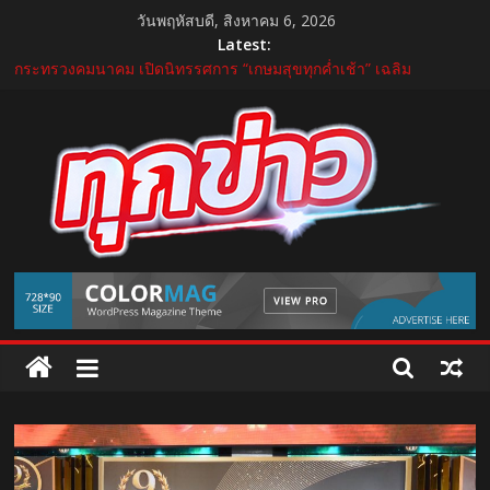
Skip
วันพฤหัสบดี, สิงหาคม 6, 2026
to
Latest:
บีโอไอผนึกพันธมิตรจัด THECA 2026 เชื่อมห่วงโซ่อิเล็กทรอนิกส์ หนุน
content
ไทยสู่ฐานผลิตเทคโนโลยีขั้นสูง
กระทรวงคมนาคม เปิดนิทรรศการ “เกษมสุขทุกค่ำเช้า” เฉลิม
พระชนมพรรษา พระบาทสมเด็จพระเจ้าอยู่หัว 28 กรกฎาคม 2569
“GDH” เปิดโผโปรเจกต์ใหม่ใน “GDH CIRCLES Feel Good โคจร
ความสุข สนุกกว่าที่เคย”
แถลงใหญ่ปีที่ 11! บุรีรัมย์ มาราธอน 2027 เปิดศักราชใหม่ เดินหน้าสู่
Marathon Destination แห่งเอเชีย
บำรุงราษฎร์ ยกระดับศูนย์เวชศาสตร์การกีฬาและข้อ ดูแลแบบองค์
TukKhao
รวม ตอบรับเทรนด์ Active Lifestyle
AllNews