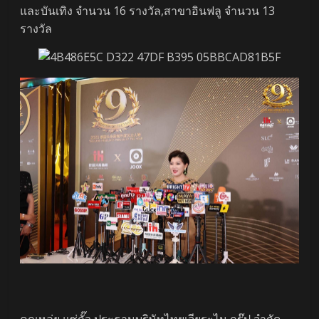
และบันเทิง จำนวน 16 รางวัล,สาขาอินฟลู จำนวน 13
รางวัล
คุณหลุ่ย แซ่กั๊ว ประธานบริษัทไทยเจียระไน กรุ๊ป จำกัด