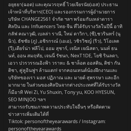
อยุธยา(ฉอด) และคุณวรฤทธิ์ ไวยเจียรนัย(เอส) ประธาน
เจ้าหน้าที่บริหาร(CEO) และรองกรรมการผู้อำนวยการ
บริษัท CHANGE2561 จำกัด ฯลฯ พร้อมกับเหล่าดารา
ศิลปิน และ Influencers ไทย-จีน ที่ได้รับรางวัลในปีนี้ อาทิ
กลัฟ คณาวุฒิ, เบลล่า ราณี, ใหม่ ดาวิกา, (ซี),ชวรินทร์ (นุ
นิว), ธัชชัย (ภู) ,อชิรกรณ์ (เอเอ), วชิรวิชญ์ (ริว), วิโอเลต
(วี),เดียร์น่า ฟลีโป, ออม สุชาร์, เจนิส เจณิสตา, นนท์ ธน
นท์, ออน สมฤทัย, เจนนี่ รัชนก, NexT1DE, โยชิ รินลดา,
เอวา ปวรวรรณอิงฟ้า วราหะ & ชาล็อต ออสติน, ติช่า กัน
ติชา, คู่หูอินฟูฯ ล้านแตก! จากคอนเทนต์น้องฝึกงานและ
บริษัทของเรา มอส ปฏิภาณ และ มายด์ สุพรรษา และอีก
มากมาย ในส่วนของศิลปินจากต่างประเทศที่ได้รับรางวัล
ก็มีอาทิ Wei Zi, Yu Shuxin, Tony yu, KOO HYESUN,
SEO MINJOO ฯลฯ
สามารถรับชมภาพความประทับใจอื่นๆ หรือติดตาม
ข่าวสารเพิ่มเติมได้ที่
Tiktok: personoftheyearawards / Instagram:
personoftheyearawards