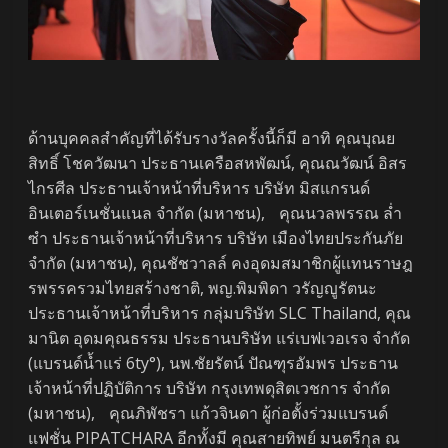
ด้านบุคคลสำคัญที่ได้รับรางวัลครั้งนี้ก็มี อาทิ คุณบุณย
สิทธิ์ โชควัฒนา ประธานเครือสหพัฒน์, คุณณวัฒน์ อิสร
ไกรศีล ประธานเจ้าหน้าที่บริหาร บริษัท มิสแกรนด์
อินเตอร์เนชั่นแนล จํากัด (มหาชน), คุณนวลพรรณ ล่ำ
ซำ ประธานเจ้าหน้าที่บริหาร บริษัท เมืองไทยประกันภัย
จำกัด (มหาชน), คุณชัชวาลล์ คงอุดมสมาชิกผู้เเทนราษฎ
รพรรครวมไทยสร้างชาติ, พญ.พิมพิดา วรัญญูรัตนะ
ประธานเจ้าหน้าที่บริหาร กลุ่มบริษัท SLC Thailand, คุณ
มานิต อุดมคุณธรรม ประธานบริษัท แร่เบฟเวอเรจ จำกัด
(แบรนด์น้ำแร่ 6ty°), นพ.ชัยรัตน์ ปัณฑุรอัมพร ประธาน
เจ้าหน้าที่ปฏิบัติการ บริษัท กรุงเทพดุสิตเวชการ จำกัด
(มหาชน), คุณภิพัชรา แก้วจินดา ผู้ก่อตั้งร่วมแบรนด์
แฟชั่น PIPATCHARA อีกทั้งมี คุณสายทิพย์ มนตรีกุล ณ