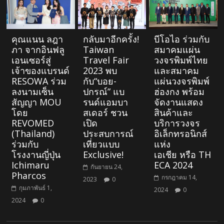
คุณแนน ลฎา
กลับมาอีกครั้ง!
บีโอไอ ร่วมกับ
ภา จากอินฟลู
Taiwan
สมาคมแผ่น
เอนเซอร์สู่
Travel Fair
วงจรพิมพ์ไทย
เจ้าของแบรนด์
2023 พบ
และสมาคม
RESOWA ร่วม
กับ“บอย-
แผ่นวงจรพิมพ์
ลงนามเซ็น
ปกรณ์” แบ
ฮ่องกง พร้อม
สัญญา MOU
รนด์แอมบา
จัดงานแสดง
โดย
สเดอร์ ชวน
สินค้าและ
REVOMED
เปิด
บริการวงจร
(Thailand)
ประสบการณ์
อิเล็กทรอนิกส์
ร่วมกับ
เที่ยวแบบ
แห่ง
โรงงานญี่ปุ่น
Exclusive!
เอเชีย หรือ TH
Ichimaru
ECA 2024
กันยายน 24,
Pharcos
กรกฎาคม 14,
2023
0
กุมภาพันธ์ 1,
2024
0
2024
0