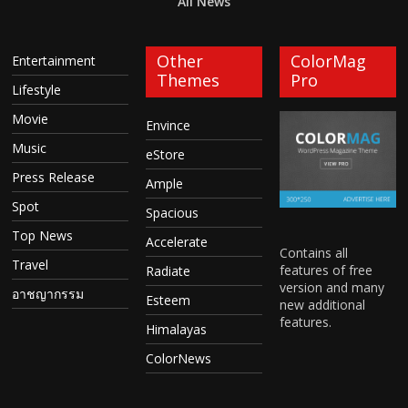
All News
Other
ColorMag
Entertainment
Themes
Pro
Lifestyle
Movie
Envince
Music
eStore
Press Release
Ample
Spot
Spacious
Top News
Accelerate
Contains all
Travel
features of free
Radiate
version and many
อาชญากรรม
Esteem
new additional
features.
Himalayas
ColorNews