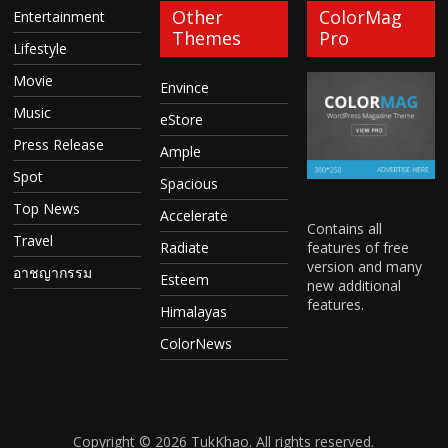
Other
ColorMag
Entertainment
Themes
Pro
Lifestyle
Movie
Envince
Music
eStore
Press Release
Ample
Spot
Spacious
Top News
Accelerate
Contains all
Travel
features of free
Radiate
version and many
อาชญากรรม
Esteem
new additional
features.
Himalayas
ColorNews
Copyright © 2026
TukKhao
. All rights reserved.