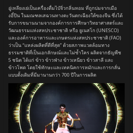
อู่เหลียงเย่เป็นเครื่องดื่มไป๋จิ่วกลิ่นหอม ที่ถูกบ่มจากเมือ
งอี๋ปิน ในมณฑลเสฉวนทางตะวันตกเฉียงใต้ของจีน ซึ่งได้
รับการขนานนามจากองค์การการศึกษาวิทยาศาสตร์และ
วัฒนธรรมแห่งสหประชาชาติ หรือ ยูเนสโก (UNESCO)
และองค์การอาหารและเกษตรแห่งสหประชาชาติ (FAO)
ว่าเป็น “แหล่งผลิตที่ดีที่สุด” ด้วยสภาพแวดล้อมทาง
ธรรมชาติที่เป็นเอกลักษณ์และไม่ซ้ำใคร ผลิตจากธัญพืช
5 ชนิด ได้แก่ ข้าว ข้าวฟ่าง ข้าวเหนียว ข้าวสาลี และ
ข้าวโพด โดยใช้ทักษะและเทคนิคการหมักและการกลั่น
แบบดั้งเดิมที่มีมานานกว่า 700 ปีในการผลิต