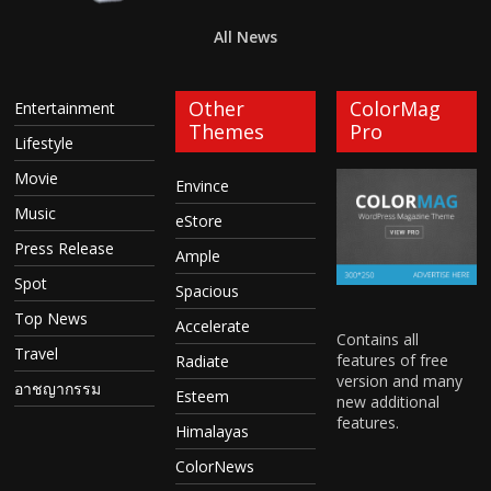
All News
Other
ColorMag
Entertainment
Themes
Pro
Lifestyle
Movie
Envince
Music
eStore
Press Release
Ample
Spot
Spacious
Top News
Accelerate
Contains all
Travel
features of free
Radiate
version and many
อาชญากรรม
Esteem
new additional
features.
Himalayas
ColorNews