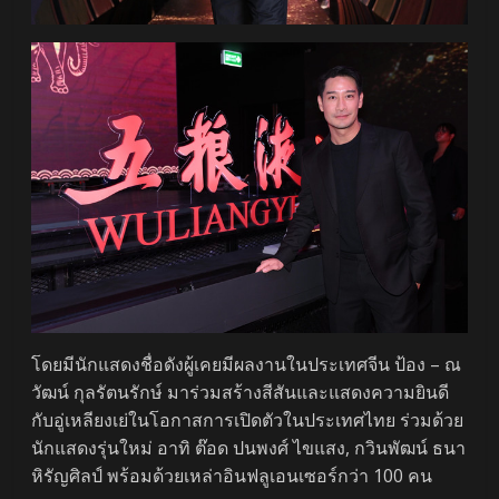
โดยมีนักแสดงชื่อดังผู้เคยมีผลงานในประเทศจีน ป้อง – ณ
วัฒน์ กุลรัตนรักษ์ มาร่วมสร้างสีสันและแสดงความยินดี
กับอู่เหลียงเย่ในโอกาสการเปิดตัวในประเทศไทย ร่วมด้วย
นักแสดงรุ่นใหม่ อาทิ ต๊อด ปนพงศ์ ไขแสง, กวินพัฒน์ ธนา
หิรัญศิลป์ พร้อมด้วยเหล่าอินฟลูเอนเซอร์กว่า 100 คน