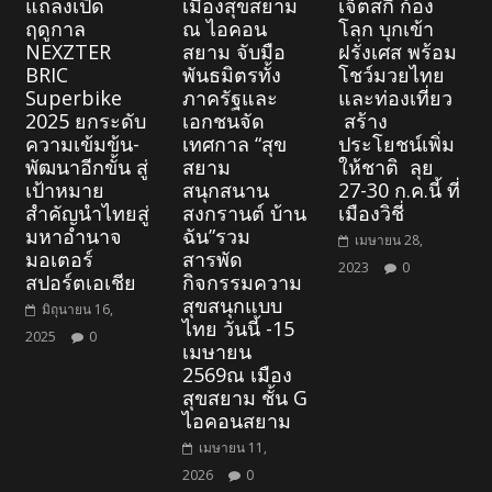
แถลงเปิด
เมืองสุขสยาม
เจ็ตสกี ก้อง
ฤดูกาล
ณ ไอคอน
โลก บุกเข้า
NEXZTER
สยาม จับมือ
ฝรั่งเศส พร้อม
BRIC
พันธมิตรทั้ง
โชว์มวยไทย
Superbike
ภาครัฐและ
และท่องเที่ยว
2025 ยกระดับ
เอกชนจัด
สร้าง
ความเข้มข้น-
เทศกาล “สุข
ประโยชน์เพิ่ม
พัฒนาอีกขั้น สู่
สยาม
ให้ชาติ ลุย
เป้าหมาย
สนุกสนาน
27-30 ก.ค.นี้ ที่
สำคัญนำไทยสู่
สงกรานต์ บ้าน
เมืองวิชี่
มหาอำนาจ
ฉัน”รวม
เมษายน 28,
มอเตอร์
สารพัด
2023
0
สปอร์ตเอเชีย
กิจกรรมความ
สุขสนุกแบบ
มิถุนายน 16,
ไทย วันนี้ -15
2025
0
เมษายน
2569ณ เมือง
สุขสยาม ชั้น G
ไอคอนสยาม
เมษายน 11,
2026
0