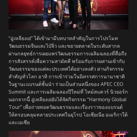
“อู่เหลียงเย่” ได้เข้ามามีบทบาทสำคัญในการโปรโมท
วัฒนธรรมจีนและไป๋จิ่ว และขยายตลาดในระดับสากล
ผ่านกลยุทธ์การเผยแพร่วัฒนธรรมการเฉลิมฉลองที่สื่อถึง
การสังสรรค์เพื่อความสามัคคี พร้อมกับการผสานเข้ากับ
วัฒนธรรมของแต่ละประเทศได้อย่างลงตัว ผ่านกิจกรรม
สำคัญทั่วโลก อาทิ การเข้าร่วมในนิทรรศการนานาชาติ
ในฐานะแบรนด์ชั้นนำ ร่วมเป็นส่วนหนึ่งของ APEC CEO
Summit และการเฉลิมฉลองปีใหม่ที่ ไทม์สแควร์ นิวยอร์ก
นอกจากนี้ อู่เหลียงเย่ยังได้จัดกิจกรรม “Harmony Global
Tour” เพื่อถ่ายทอดวัฒนธรรมและเรื่องราวของแบรนด์
ให้ครอบคลุมหลายประเทศในยุโรป โอเชียเนีย อเมริกาใต้
และเอเชีย