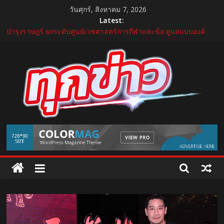
Skip
วันศุกร์, สิงหาคม 7, 2026
to
Latest:
แถลงใหญ่ปีที่ 11! บุรีรัมย์ มาราธอน 2027 เปิดศักราชใหม่ เดินหน้าสู่
content
Marathon Destination แห่งเอเชีย
บำรุงราษฎร์ ยกระดับศูนย์เวชศาสตร์การกีฬาและข้อ ดูแลแบบองค์
รวม ตอบรับเทรนด์ Active Lifestyle
บีโอไอผนึกพันธมิตรจัด THECA 2026 เชื่อมห่วงโซ่อิเล็กทรอนิกส์ หนุน
ไทยสู่ฐานผลิตเทคโนโลยีขั้นสูง
กระทรวงคมนาคม เปิดนิทรรศการ “เกษมสุขทุกค่ำเช้า” เฉลิม
พระชนมพรรษา พระบาทสมเด็จพระเจ้าอยู่หัว 28 กรกฎาคม 2569
“GDH” เปิดโผโปรเจกต์ใหม่ใน “GDH CIRCLES Feel Good โคจร
ความสุข สนุกกว่าที่เคย”
TukKhao
AllNews