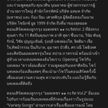
และร่วมพูดคุยกับ คุณวศิน บุณยาคม ผู้ช่วยกรรมการผู้
อำนวยการใหญ่ สำนักโทรทัศน์ บริษัท อสมท จำกัด
(มหาชน) และ ก้อง ปิยะ เศวตพิกุล ผู้จัดมือทองในนาม
บริษัท โซนิกซ์ ยูธ 1999 จำกัด ถึงที่มาของสุดยอด
คอนเสิร์ตเพลงลูกกรุง ยอดเพชร ๑๑ กะรัตVol .2 ที่ยังทรง
คุณค่า กับ 11 ศิลปินคุณภาพ อาทิ สุดา ชื่นบาน, วินัย พันธุ
รักษ์, วิชัย ปุญญะยันต์, รุ่งฤดี แพ่งผ่องใส, จิตติมา เจือ
ใจ,ทิพย์วรรณ ปิ่นภิบาล, อุมาพร บัวพึ่ง, ศรวณี โพธิเทศ
และศิลปินยอดเพชรรุ่นใหม่ สปาย ภาสกรณ์ พร้อมนำเข้า
สู่ห้วงเวลาแห่งบทเพลงอันไพเราะ Opening โชว์กับ
บทเพลง “ดาวล้อมเดือน” ร่วมพูดคุยกับเหล่าศิลปิน โชว์
บทเพลงร้องเสียงสดๆ ที่จะนำมาโชว์ในคอนเสิร์ตครั้งนี้
เพื่อมอบความความสุข ความประทับใจ แบบไม่รู้ลืมกับ
บทเพลงที่คิดถึง
คอนเสิร์ตเพลงลูกกรุง “ยอดเพชร ๑๑ กะรัต Vol.2” อิ่มเอม
ไปกับการร้อยเรียงบทเพลงที่ถักทอเรื่องราวในรูปแบบ
“Variety Songs” ผ่านการเล่าเรื่องเชื่อมอารมณ์ โดย