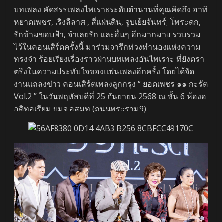
บทเพลง คัดสรรเพลงไพเราะระดับตำนานที่คุณคิดถึง อาทิ
หยาดเพชร, เริงลีลาศ , สี่แผ่นดิน, จูบเย้ยจันทร์, โพระดก,
รักข้ามขอบฟ้า, จำเลยรัก และอื่นๆ อีกมากมาย รวบรวม
ไว้ในคอนเสิร์ตครั้งนี้ มาร่วมจารึกท่วงทำนองแห่งความ
ทรงจำ ร้อยเรียงเรื่องราวผ่านบทเพลงอันไพเราะ ที่ยังตรา
ตรึงในความประทับใจของแฟนเพลงอีกครั้ง โดยได้จัด
งานแถลงข่าว คอนเสิร์ตเพลงลูกกรุง “ ยอดเพชร ๑๑ กะรัต
Vol.2 ” ในวันพฤหัสบดีที่ 25 กันยายน 2568 ณ ชั้น 6 ห้องอ
อดิทอเรียม บมจ.อสมท (ถนนพระราม9)