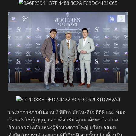
บรรยากาศภายในงาน 2 พิธีกร ผัดไท-ดีใจ ดีดีดี และ หมอ
ก้อง-สรวิชญ์ สุบุญ กล่าวต้อนรับ คุณผาติยุทธ ใจสว่าง
รักษาการในตำแหน่งผู้อำนวยการใหญ่ บริษัท อสมท
จำกัด (มหาชน) และแขกผู้มีเกียรติ จากนั้นกล่าวต้อนรับ