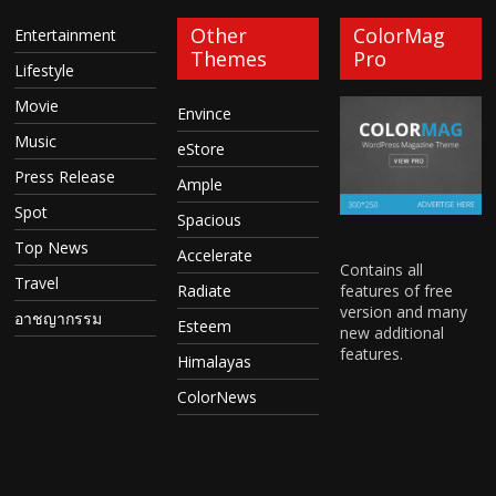
Other
ColorMag
Entertainment
Themes
Pro
Lifestyle
Movie
Envince
Music
eStore
Press Release
Ample
Spot
Spacious
Top News
Accelerate
Contains all
Travel
features of free
Radiate
version and many
อาชญากรรม
Esteem
new additional
features.
Himalayas
ColorNews