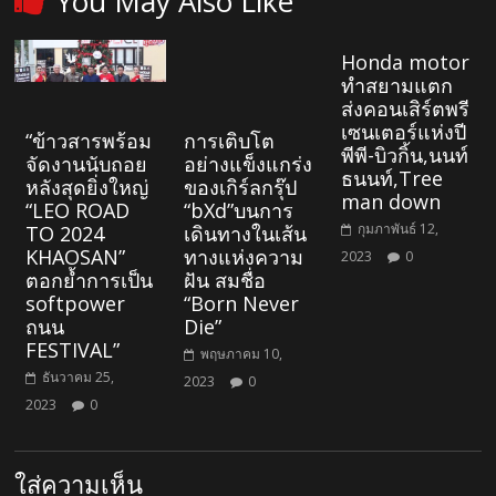
You May Also Like
Honda motor
ทำสยามแตก
ส่งคอนเสิร์ตพรี
เซนเตอร์แห่งปี
“ข้าวสารพร้อม
การเติบโต
พีพี-บิวกิ้น,นนท์
จัดงานนับถอย
อย่างแข็งแกร่ง
ธนนท์,Tree
หลังสุดยิ่งใหญ่
ของเกิร์ลกรุ๊ป
man down
“LEO ROAD
“bXd”บนการ
กุมภาพันธ์ 12,
TO 2024
เดินทางในเส้น
KHAOSAN”
ทางแห่งความ
2023
0
ตอกย้ำการเป็น
ฝัน สมชื่อ
softpower
“Born Never
ถนน
Die”
FESTIVAL”
พฤษภาคม 10,
ธันวาคม 25,
2023
0
2023
0
ใส่ความเห็น