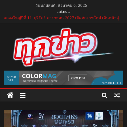
Skip
วันพฤหัสบดี, สิงหาคม 6, 2026
to
Latest:
“GDH” เปิดโผโปรเจกต์ใหม่ใน “GDH CIRCLES Feel Good โคจร
content
ความสุข สนุกกว่าที่เคย”
แถลงใหญ่ปีที่ 11! บุรีรัมย์ มาราธอน 2027 เปิดศักราชใหม่ เดินหน้าสู่
Marathon Destination แห่งเอเชีย
บำรุงราษฎร์ ยกระดับศูนย์เวชศาสตร์การกีฬาและข้อ ดูแลแบบองค์
รวม ตอบรับเทรนด์ Active Lifestyle
บีโอไอผนึกพันธมิตรจัด THECA 2026 เชื่อมห่วงโซ่อิเล็กทรอนิกส์ หนุน
ไทยสู่ฐานผลิตเทคโนโลยีขั้นสูง
กระทรวงคมนาคม เปิดนิทรรศการ “เกษมสุขทุกค่ำเช้า” เฉลิม
TukKhao
พระชนมพรรษา พระบาทสมเด็จพระเจ้าอยู่หัว 28 กรกฎาคม 2569
AllNews