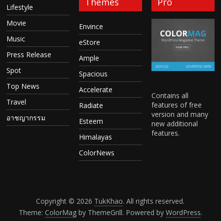
Themes
Pro
Lifestyle
Movie
Envince
Music
eStore
Press Release
Ample
Spot
Spacious
Top News
Accelerate
Contains all
Travel
features of free
Radiate
version and many
อาชญากรรม
Esteem
new additional
features.
Himalayas
ColorNews
Copyright © 2026
TukKhao
. All rights reserved.
Theme:
ColorMag
by ThemeGrill. Powered by
WordPress
.