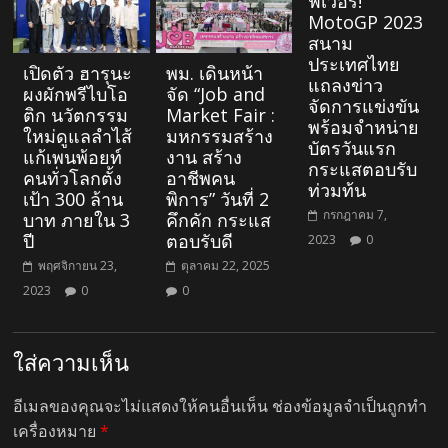
ฟีเวอร์!
MotoGP 2023
สนาม
ประเทศไทย
เปิดตัว ฮารุนะ
พม. เดินหน้า
แถลงข่าว
ผงผักพรีไบโอ
จัด “Job and
จัดการแข่งขัน
ติก นวัตกรรม
Market Fair :
พร้อมจำหน่าย
ใหม่ดูแลลำไส้
มหกรรมสร้าง
บัตรวันแรก
แก้เพนพ้อยท์
งาน สร้าง
กระแสตอบรับ
คนทั่วโลกตั้ง
อาชีพคน
ท่วมท้น
เป้า 300 ล้าน
พิการ” วันที่ 2
กรกฎาคม 7,
บาท ภายใน 3
คึกคัก กระแส
ปี
ตอบรับดี
2023
0
พฤศจิกายน 23,
ตุลาคม 22, 2025
2023
0
0
ใส่ความเห็น
อีเมลของคุณจะไม่แสดงให้คนอื่นเห็น
ช่องข้อมูลจำเป็นถูกทำ
เครื่องหมาย
*