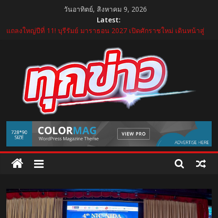
Skip
วันอาทิตย์, สิงหาคม 9, 2026
to
Latest:
content
“GDH” เปิดโผโปรเจกต์ใหม่ใน “GDH CIRCLES Feel Good โคจร
ความสุข สนุกกว่าที่เคย”
แถลงใหญ่ปีที่ 11! บุรีรัมย์ มาราธอน 2027 เปิดศักราชใหม่ เดินหน้าสู่
Marathon Destination แห่งเอเชีย
อ้วยอันโอสถ รับรางวัล “สุดยอด SME แห่งชาติ ครั้งที่ 18” ตอกย้ำธุรกิจ
สมุนไพรไทยที่เติบโตด้วยมาตรฐาน นวัตกรรม และความโปร่งใส
บีโอไอผนึกพันธมิตรจัด THECA 2026 เชื่อมห่วงโซ่อิเล็กทรอนิกส์ หนุน
ไทยสู่ฐานผลิตเทคโนโลยีขั้นสูง
กระทรวงคมนาคม เปิดนิทรรศการ “เกษมสุขทุกค่ำเช้า” เฉลิม
TukKhao
พระชนมพรรษา พระบาทสมเด็จพระเจ้าอยู่หัว 28 กรกฎาคม 2569
AllNews