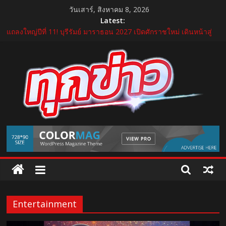
Skip
วันเสาร์, สิงหาคม 8, 2026
to
Latest:
content
แถลงใหญ่ปีที่ 11! บุรีรัมย์ มาราธอน 2027 เปิดศักราชใหม่ เดินหน้าสู่
Marathon Destination แห่งเอเชีย
อ้วยอันโอสถ รับรางวัล “สุดยอด SME แห่งชาติ ครั้งที่ 18” ตอกย้ำธุรกิจ
สมุนไพรไทยที่เติบโตด้วยมาตรฐาน นวัตกรรม และความโปร่งใส
บีโอไอผนึกพันธมิตรจัด THECA 2026 เชื่อมห่วงโซ่อิเล็กทรอนิกส์ หนุน
ไทยสู่ฐานผลิตเทคโนโลยีขั้นสูง
กระทรวงคมนาคม เปิดนิทรรศการ “เกษมสุขทุกค่ำเช้า” เฉลิม
พระชนมพรรษา พระบาทสมเด็จพระเจ้าอยู่หัว 28 กรกฎาคม 2569
“GDH” เปิดโผโปรเจกต์ใหม่ใน “GDH CIRCLES Feel Good โคจร
TukKhao
ความสุข สนุกกว่าที่เคย”
AllNews
Entertainment