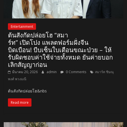
Entertainment
ต้นสังกัดปล่อยโฮ “สมา
ร์ท” เปิดโปง แพลตฟอร์มฝั่งจีน
บิดเบือน! บีบเซ็นใบเตือนขณะป่วย – ให้
รับผิดชอบค่าใช้จ่ายทั้งหมด ยันค่ายบอก
เลิกสัญญาก่อน
มีนาคม 20, 2026
admin
0 Comments
สมาร์ท ชิษณุ
พงศ์ พวงมณี
ต้นสังกัดปล่อยโฮ&nbs
Read more