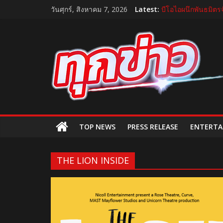
Skip
วันศุกร์, สิงหาคม 7, 2026
Latest:
บีโอไอผนึกพันธมิตรจ
to
กระทรวงคมนาคม เปิ
content
TukKhao
“GDH” เปิดโผโปรเจ
แถลงใหญ่ปีที่ 11! บ
บำรุงราษฎร์ ยกระดั
AllNews
TOP NEWS
PRESS RELEASE
ENTERTA
THE LION INSIDE