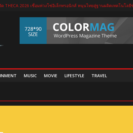
ัด THECA 2026 เชื่อมห่วงโซ่อิเล็กทรอนิกส์ หนุนไทยสู่ฐานผลิตเทคโนโลยีขั
ดนิทรรศการ “เกษมสุขทุกค่ำเช้า” เฉลิมพระชนมพรรษา พระบาทสมเด็จพระเ
กต์ใหม่ใน “GDH CIRCLES Feel Good โคจรความสุข สนุกกว่าที่เคย”
ุรีรัมย์ มาราธอน 2027 เปิดศักราชใหม่ เดินหน้าสู่ Marathon Destination แห
บศูนย์เวชศาสตร์การกีฬาและข้อ ดูแลแบบองค์รวม ตอบรับเทรนด์ Active Li
INMENT
MUSIC
MOVIE
LIFESTYLE
TRAVEL