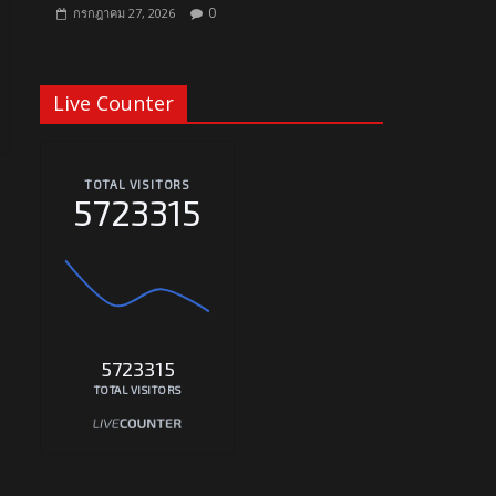
0
กรกฎาคม 27, 2026
Live Counter
TOTAL VISITORS
5723315
5723315
TOTAL VISITORS