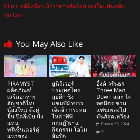
Clinic คลินิกฉีดหน้าราคาหลักร้อย เอาใจแฟนคลับ
ทุก Gen
→
You May Also Like
PIRAMYST
ยูนิลีเวอร์
อิ้งค์ วรันธร,
ผลิตภัณฑ์
ประเทศไทย
Three Man
เสริมอาหาร
ลุยศึก ชิง
Down และ ไท
สัญชาติไทย
แชมป์ผ้าขาว
ทศมิตร ชวน
น้องใหม่ ดึงคู่
เจิดจ้า กระทบ
แฟนเพลงไป
จิ้น บิลลี่เบ้บ นั่ง
ไหล่ “พีพี
มันส์สุดเหวี่ยง
แท่น
กฤษฎ์”ผ่าน
มีนาคม 29, 2024
พรีเซ็นเตอร์คู่
กิจกรรม โอโม
0
แรกของ
ลิมปิก