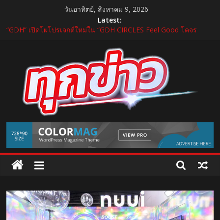
Skip
วันอาทิตย์, สิงหาคม 9, 2026
to
Latest:
content
“GDH” เปิดโผโปรเจกต์ใหม่ใน “GDH CIRCLES Feel Good โคจร
ความสุข สนุกกว่าที่เคย”
แถลงใหญ่ปีที่ 11! บุรีรัมย์ มาราธอน 2027 เปิดศักราชใหม่ เดินหน้าสู่
Marathon Destination แห่งเอเชีย
อ้วยอันโอสถ รับรางวัล “สุดยอด SME แห่งชาติ ครั้งที่ 18” ตอกย้ำธุรกิจ
สมุนไพรไทยที่เติบโตด้วยมาตรฐาน นวัตกรรม และความโปร่งใส
บีโอไอผนึกพันธมิตรจัด THECA 2026 เชื่อมห่วงโซ่อิเล็กทรอนิกส์ หนุน
ไทยสู่ฐานผลิตเทคโนโลยีขั้นสูง
กระทรวงคมนาคม เปิดนิทรรศการ “เกษมสุขทุกค่ำเช้า” เฉลิม
TukKhao
พระชนมพรรษา พระบาทสมเด็จพระเจ้าอยู่หัว 28 กรกฎาคม 2569
AllNews