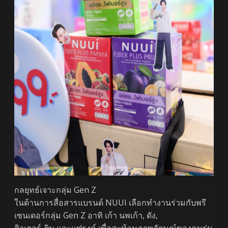
กลยุทธ์เจาะกลุ่ม Gen Z
ในด้านการสื่อสารแบรนด์ NUUI เลือกทำงานร่วมกับพรี
เซนเตอร์กลุ่ม Gen Z อาทิ เก้า นพเก้า, ดัง,
ติวเตอร์-ยิม และแฟรงค์ เพื่อสะท้อนภาพลักษณ์ของคนรุ่น