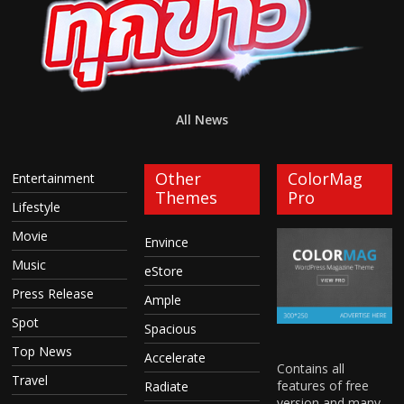
All News
Other
ColorMag
Entertainment
Themes
Pro
Lifestyle
Movie
Envince
Music
eStore
Press Release
Ample
Spot
Spacious
Top News
Accelerate
Contains all
Travel
features of free
Radiate
version and many